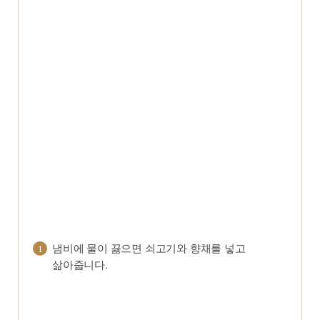
냄비에 물이 끓으면 쇠고기와 향채를 넣고
1
삶아줍니다.