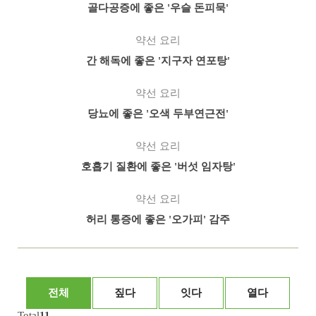
골다공증에 좋은 '우슬 돈피묵'
약선 요리
간 해독에 좋은 '지구자 연포탕'
약선 요리
당뇨에 좋은 '오색 두부연근전'
약선 요리
호흡기 질환에 좋은 '버섯 임자탕'
약선 요리
허리 통증에 좋은 '오가피' 감주
전체
짚다
잇다
열다
Total
11