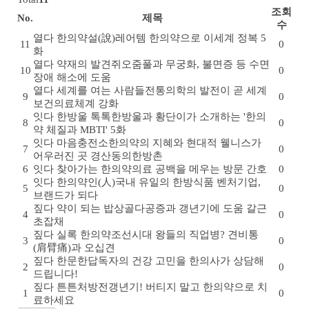
조회
No.
제목
수
열다
한의약설(說)
레어템 한의약으로 이세계 정복 5
11
0
화
열다
약재의 발견
쥐오줌풀과 무궁화, 불면증 등 수면
10
0
장애 해소에 도움
열다
세계를 여는 사람들
전통의학의 발전이 곧 세계
9
0
보건의료체계 강화
잇다
한방울 톡톡
한방울과 황단이가 소개하는 '한의
8
0
약 체질과 MBTI' 5화
잇다
마음충전소
한의약의 지혜와 현대적 웰니스가
7
0
어우러진 곳 경산동의한방촌
6
잇다
찾아가는 한의약
의료 공백을 메우는 방문 간호
0
잇다
한의약인(人)
국내 유일의 한방식품 벤처기업,
5
0
브랜드가 되다
짚다
약이 되는 밥상
골다공증과 갱년기에 도움 갈근
4
0
초잡채
짚다
실록 한의약
조선시대 왕들의 직업병? 견비통
3
0
(肩臂痛)과 오십견
짚다
한문한답
독자의 건강 고민을 한의사가 상담해
2
0
드립니다!
짚다
튼튼처방전
갱년기! 버티지 말고 한의약으로 치
1
0
료하세요