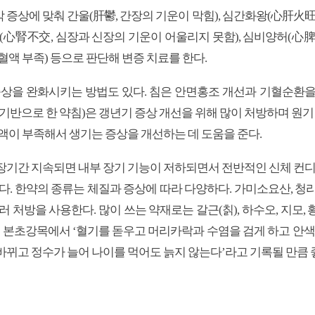
증상에 맞춰 간울(肝鬱, 간장의 기운이 막힘), 심간화왕(心肝火旺
(心腎不交, 심장과 신장의 기운이 어울리지 못함), 심비양허(心
, 혈액 부족) 등으로 판단해 변증 치료를 한다.
증상을 완화시키는 방법도 있다. 침은 안면홍조 개선과 기혈순환을
기반으로 한 약침)은 갱년기 증상 개선을 위해 많이 처방하며 원기 
액이 부족해서 생기는 증상을 개선하는 데 도움을 준다.
장기간 지속되면 내부 장기 기능이 저하되면서 전반적인 신체 컨디션
다. 한약의 종류는 체질과 증상에 따라 다양하다. 가미소요산, 청
 처방을 사용한다. 많이 쓰는 약재로는 갈근(칡), 하수오, 지모, 황백
는 본초강목에서 ‘혈기를 돋우고 머리카락과 수염을 검게 하고 안색
뀌고 정수가 늘어 나이를 먹어도 늙지 않는다’라고 기록될 만큼 