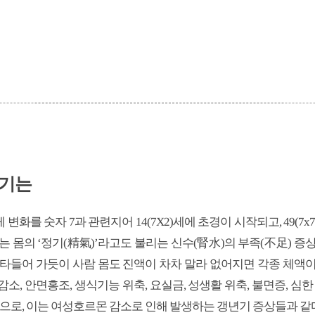
년기는
화를 숫자 7과 관련지어 14(7X2)세에 초경이 시작되고, 49(7
에는 몸의 ‘정기(精氣)’라고도 불리는 신수(腎水)의 부족(不足) 증
 타들어 가듯이 사람 몸도 진액이 차차 말라 없어지면 각종 체액이
소, 안면홍조, 생식기능 위축, 요실금, 성생활 위축, 불면증, 심한
등으로, 이는 여성호르몬 감소로 인해 발생하는 갱년기 증상들과 같