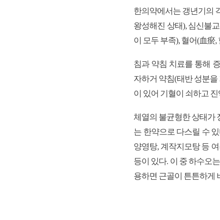
한의약에서는 갱년기의 각 
왕성해진 상태), 심신불교
이 모두 부족), 혈어(血瘀
침과 약침 치료를 통해 
자하거 약침(태반 성분을 
이 있어 기혈이 쇠하고 진
체열의 불균형한 상태가 
는 한약으로 다스릴 수 있
양영탕, 계작지모탕 등 여러
등이 있다. 이 중 하수오
용하면 근골이 튼튼하게 바