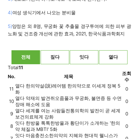
4)
여성 생식기에서 나오는 분비물
5)
양정은 외 8명, 무궁화 꽃 추출물 경구투여에 의한 피부 광
노화 및 건조증 개선에 관한 효과, 2021, 한국식품과학회지
전체
짚다
잇다
열다
Total
11
조회
No.
제목
수
열다
한의약설(說)
레어템 한의약으로 이세계 정복 5
11
0
화
열다
약재의 발견
쥐오줌풀과 무궁화, 불면증 등 수면
10
0
장애 해소에 도움
열다
세계를 여는 사람들
전통의학의 발전이 곧 세계
9
0
보건의료체계 강화
잇다
한방울 톡톡
한방울과 황단이가 소개하는 '한의
8
0
약 체질과 MBTI' 5화
잇다
마음충전소
한의약의 지혜와 현대적 웰니스가
7
0