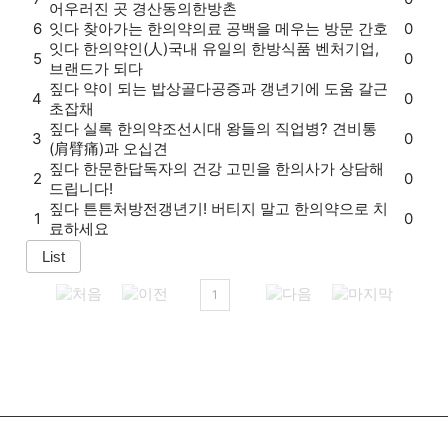
어우러진 곳 경산동의한방촌
6
잇다
찾아가는 한의약
의료 공백을 메우는 방문 간호
0
잇다
한의약인(人)
국내 유일의 한방식품 벤처기업,
5
0
브랜드가 되다
짚다
약이 되는 밥상
골다공증과 갱년기에 도움 갈근
4
0
초잡채
짚다
실록 한의약
조선시대 왕들의 직업병? 견비통
3
0
(肩臂痛)과 오십견
짚다
한문한답
독자의 건강 고민을 한의사가 상담해
2
0
드립니다!
짚다
튼튼처방전
갱년기! 버티지 말고 한의약으로 치
1
0
료하세요
1