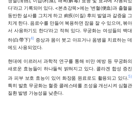
청열(淸熱), 이습(利濕), 해독(解毒) 효능 및 효과에 사용되었
다’라고 기록되어 있다. <본초강목>에는 ‘변혈(便血)과 출혈을
동반한 설사를 그치게 하고 痢疾(이질) 후의 발열과 갈증을 그
치게 한다. 음료수를 만들어 복용하면 잠을 잘 수 있으며, 볶아
서 사용하기도 한다‘라고 적혀 있다. 무궁화는 여성들의 백대
4)
하(白帶下)
증상과 몸이 붓고 아프거나 옴병을 치료하는 데
에도 사용되었다.
현대에 이르러서 과학적 연구를 통해 비만 예방 등 무궁화의
새로운 효능들이 하나둘씩 밝혀지고 있다. 콜라겐 합성 증진
5)
과 피부 보호 효능이 있어 화장품 원료로도 활용되고 있다.
특히 발효 무궁화는 혈중 콜레스테롤 조성을 개선시켜 심혈관
질환 발병 가능성을 낮춘다.