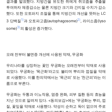
결과를 발표했다. 지방간을 유도한 쥐에게 쥐오줌풀 추출물
투여하자 체중감소는 물론 지방간 크기와 간지질 수치가 감소
했다. 또한 오토파지 조절을 통해 지방간의 개선을 뜻하는 LC
1)
2)
3 단백질
과 오토파고좀(autophagosome)
, 라이소좀(lyso
3)
some)
의 활성은 증가했다.
오래 전부터 불면증 개선에 사용된 약재, 무궁화
우리나라를 상징하는 꽃인 무궁화는 오래전부터 약재로 사용
되었다. 무궁화는 ‘목근화’라고도 불리며 뿌리와 껍질을 약재
로 사용했다. 이를 한의약에서는 ‘목근피’ 또는 ‘천근피’라는 이
름으로 부른다.
무궁화는 두통과 이뇨작용, 염증 완화, 피부 질환 등의 효능을
지닌 것으로 알려져 있다. <동의보감>에는 ‘무궁화는 뿌리, 껍
질, 꽃잎을 약재로 사용했다. 약성이 순하고 독이 없으며 주로