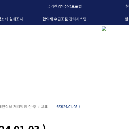
N
국가한의임상정보포털
한
약소비 실태조사
한약재 수급조절 관리시스템
한
경영
사업안내
홍보센터
알림마당
미래를 향한 한의약 산업의 중심
개인정보 처리방침 전·후 비교표
6차(24.01.03.)
24.01.03.)