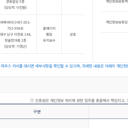
개인정보보호책
경동빌딩 5층
(담당자: 이진환)
개인정보보호담
㈜투버미디어(T.053-
753-5984)
홈페이지
대구 남구 이천로 144,
통합
양호
청솔한아름 2층
유지보수
(담당자: 기영근)
마우스 커서를 대시면 세부사항을 확인할 수 있으며, 자세한 내용은 아래의 개인정
① 진흥원은 개인정보 처리에 관한 업무를 총괄해서 책임지고, 
구분