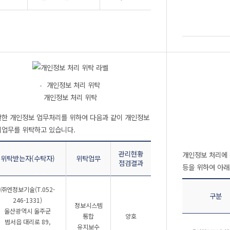
개인정보 처리 위탁
개인정보 처리 위탁
한 개인정보 업무처리를 위하여 다음과 같이 개인정보
업무를 위탁하고 있습니다.
관리현황
개인정보 처리에 
위탁받는자(수탁자)
위탁업무
점검결과
등을 위하여 아래
개정 전 개인정보 고충처리부서 표
㈜엔정보기술(T.052-
구분
246-1331)
정보시스템
울산광역시 울주군
통합
양호
범서읍 대리로 89,
유지보수