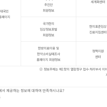
세계화센터
추진단
회원정보
대국민
홈페이지
국가한의
한의표준임상
임상정보포털
진료지침센터
회원정보
한방의료이용 및
정책지원
한약소비실태조사
센터
홈페이지 회원정보
② 정보주체는 제1항의 열람청구 접수·처리부서 이외에
에서 제공하는 정보에 대하여 만족하시나요?
족