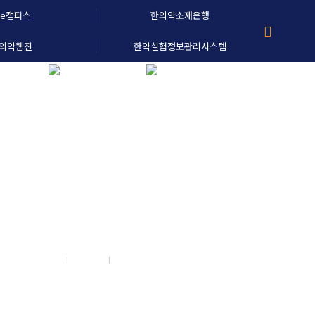
e캠퍼스
한의약소재은행
의약웹진
한약실험정보관리시스템
진흥원소개
ENG