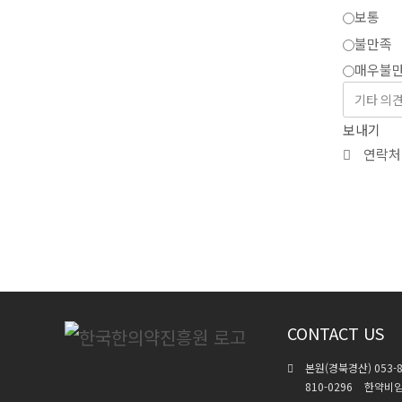
보통
불만족
매우불
보내기
연락처
CONTACT US
본원(경북경산) 053-8
810-0296
한약비임상