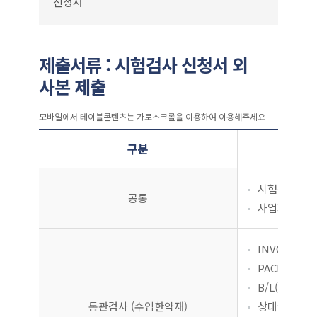
신청서
제출서류 : 시험검사 신청서 외
사본 제출
시험·검사 제출서류
구분
시험검사 신청
공통
사업자등록증
INVOICE 1
PACKING L
B/L(Bill of
통관검사
(수입한약재)
상대국 수출검