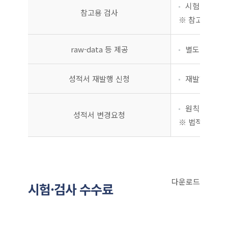
시험방법 (공
참고용 검사
※ 참고용 검사
raw-data 등 제공
별도 양식
성적서 재발행 신청
재발행 신청서
원칙 : 오기
성적서 변경요청
※ 법적으로 중
다운로드
시험·검사 수수료