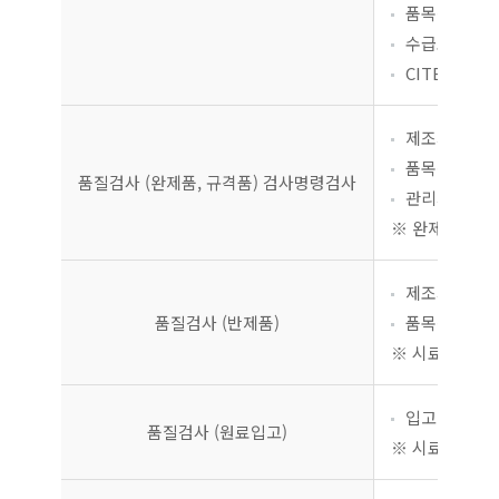
품목신고필증
수급조절대상
CITES대상
제조기록서 1
품목신고필증(
품질검사
(완제품, 규격품)
검사명령검사
관리기관 검사
※ 완제품(규격
제조기록서 사
품질검사
(반제품)
품목신고필증(
※ 시료는 보관조
입고 증빙 서
품질검사
(원료입고)
※ 시료는 위의