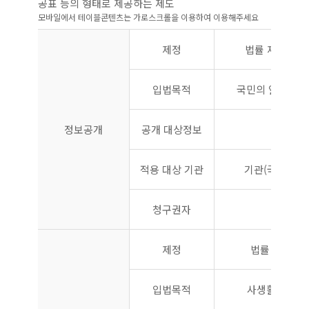
공표 등의 형태로 제공하는 제도
정보공개제도 현황안내
제정
법률 제5242호('
입법목적
국민의 알 권리 
정보공개
공개 대상정보
기
적용 대상 기관
기관(국가, 지
청구권자
제정
법률 제4734호(
입법목적
사생활의 비밀