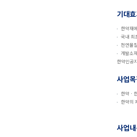
기대효
한약재에
국내 최초
천연물질
개발소재
한약인공
사업목
한약ㆍ한
한약의 
사업내