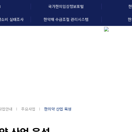
N
국가한의임상정보포털
한
약소비 실태조사
한약재 수급조절 관리시스템
한
경영
사업안내
홍보센터
알림마당
미래를 향한 한의약 산업의 중심
사업안내
주요사업
한의약 산업 육성
약 산업 육성