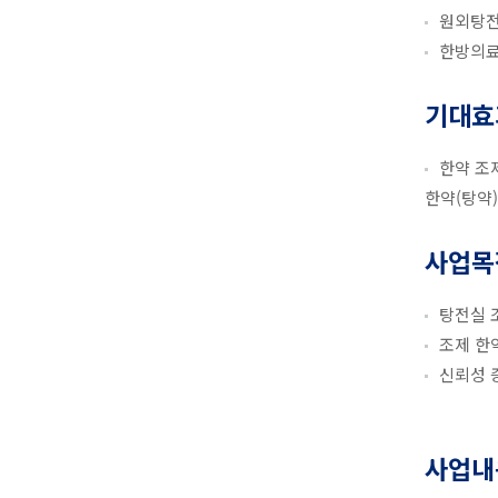
원외탕전
한방의료
기대효
한약 조
한약(탕약
사업목
탕전실 
조제 한
신뢰성 
사업내