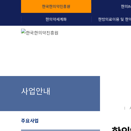
한국한의약진흥원
한의I
한의약세계화
한방의료이용 및 한
열린
사업안내
주요사업
한의