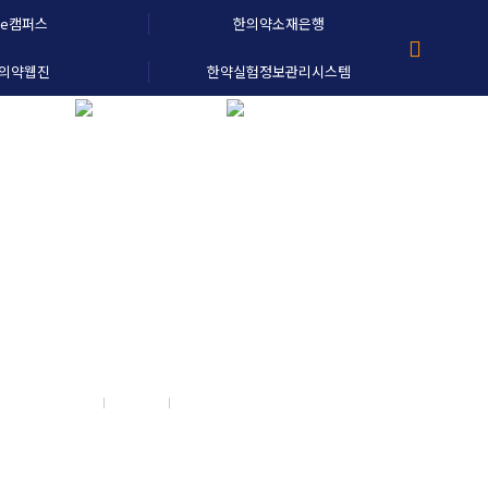
e캠퍼스
한의약소재은행
의약웹진
한약실험정보관리시스템
진흥원소개
ENG