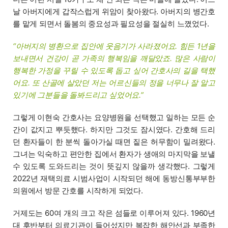
날 아버지에게 갑작스럽게 위암이 찾아왔다. 아버지의 병간호
를 맡게 되면서 돌봄의 중요성과 필요성을 절실히 느꼈었다.
“아버지의 병환으로 집안에 웃음기가 사라졌어요. 힘든 1년을
보내면서 건강이 곧 가족의 행복임을 깨달았죠. 많은 사람이
행복한 가정을 꾸릴 수 있도록 돕고 싶어 간호사의 길을 택했
어요. 또 산골에 살았던 저는 어르신들의 정을 너무나 잘 알고
있기에 그분들을 돌봐드리고 싶었어요.”
그렇게 이현숙 간호사는 요양병원을 선택했고 일하는 모든 순
간이 값지고 뿌듯했다. 하지만 그것도 잠시였다. 간호해 드리
던 환자들이 한 분씩 돌아가실 때면 짙은 허무함이 밀려왔다.
그녀는 익숙하고 편안한 집에서 환자가 생애의 마지막을 보낼
수 있도록 도와드리는 것이 뜻깊지 않을까 생각했다. 그렇게
2022년 재택의료 시범사업이 시작되던 해에 동방신통부부한
의원에서 방문 간호를 시작하게 되었다.
거제도는 60여 개의 크고 작은 섬들로 이루어져 있다. 1960년
대 후반부터 의료기관이 들어섰지만 복잡한 해안선과 부족한