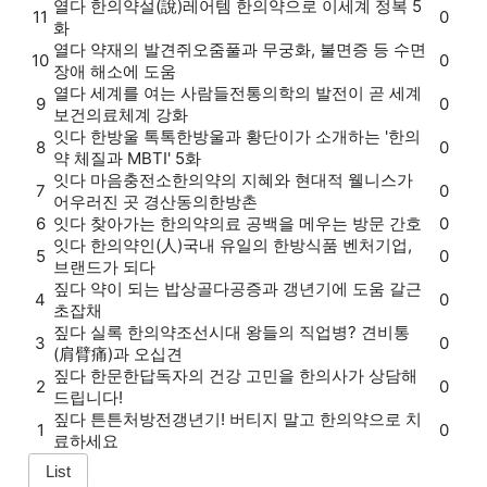
열다
한의약설(說)
레어템 한의약으로 이세계 정복 5
11
0
화
열다
약재의 발견
쥐오줌풀과 무궁화, 불면증 등 수면
10
0
장애 해소에 도움
열다
세계를 여는 사람들
전통의학의 발전이 곧 세계
9
0
보건의료체계 강화
잇다
한방울 톡톡
한방울과 황단이가 소개하는 '한의
8
0
약 체질과 MBTI' 5화
잇다
마음충전소
한의약의 지혜와 현대적 웰니스가
7
0
어우러진 곳 경산동의한방촌
6
잇다
찾아가는 한의약
의료 공백을 메우는 방문 간호
0
잇다
한의약인(人)
국내 유일의 한방식품 벤처기업,
5
0
브랜드가 되다
짚다
약이 되는 밥상
골다공증과 갱년기에 도움 갈근
4
0
초잡채
짚다
실록 한의약
조선시대 왕들의 직업병? 견비통
3
0
(肩臂痛)과 오십견
짚다
한문한답
독자의 건강 고민을 한의사가 상담해
2
0
드립니다!
짚다
튼튼처방전
갱년기! 버티지 말고 한의약으로 치
1
0
료하세요