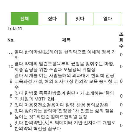
전체
짚다
잇다
열다
Total
11
조
No.
제목
회
수
열다
한의약설(說)
레어템 한의약으로 이세계 정복 2
11
0
화
열다
약재의 발견
오장육부의 균형을 맞춰주는 마황,
10
0
체중 감량을 위한 쓰임과 오남용의 위험성
열다
세계를 여는 사람들
해외 의과대에 한의학 전공
9
교육과정 개설, 해외 의사 대상 한의약 교육 송지청 교
0
수
잇다
한방울 톡톡
한방울과 황단이가 소개하는 ‘한의
8
0
약 체질과 MBTI’ 2화
7
잇다
마음충전소
걸음마다 힐링 '산청 동의보감촌'
0
잇다
찾아가는 한의약
“진정한 1차 진료는 삶의 질을
6
0
높이는 것” 최현준 참미르한의원 원장
잇다
한의약인(人)
AI 빅데이터 기반 전자차트 개발로
5
0
한의약의 혁신을 꿈꾸다