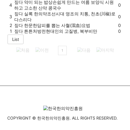
짚다
약이 되는 밥상
손쉽게 만드는 여름 보양식 시원
4
0
하고 고소한 산약 콩국수
짚다
실록 한의약
조선시대 영조의 치통, 천초(川椒)로
3
0
다스리다
2
짚다
한문한답
피를 뽑는 사혈(瀉血)요법
0
1
짚다
튼튼처방전
현대인의 고질병, 복부비만
0
1
COPYRIGNT © 한국한의약진흥원. ALL RIGHTS RESERVED.