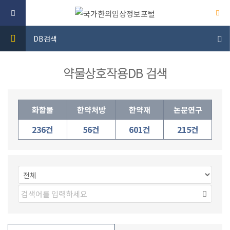
DB검색
약물상호작용DB 검색
화합물
한약처방
한약재
논문연구
236건
56건
601건
215건