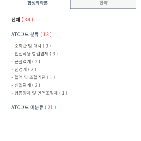
한약
합성의약품
전체
( 34 )
ATC코드 분류
( 13 )
소화관 및 대사
( 3 )
전신작용 항감염제
( 3 )
근골격계
( 2 )
신경계
( 2 )
혈액 및 조혈기관
( 1 )
심혈관계
( 2 )
항종양제 및 면역조절제
( 1 )
ATC코드 미분류
( 21 )