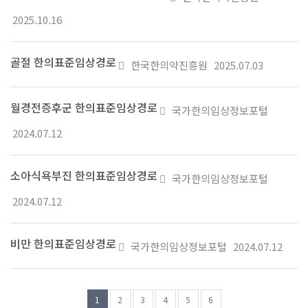
일
부
2025.10.16
있
파
음
일
골절 한의표준임상경로
첨
한국한의약진흥원
2025.07.03
있
부
음
파
월경전증후군 한의표준임상경로
첨
국가한의임상정보포털
일
부
2024.07.12
있
파
음
일
소아식욕부진 한의표준임상경로
첨
국가한의임상정보포털
있
부
2024.07.12
음
파
일
비만 한의표준임상경로
첨
국가한의임상정보포털
2024.07.12
있
부
음
파
1
2
3
4
5
6
일