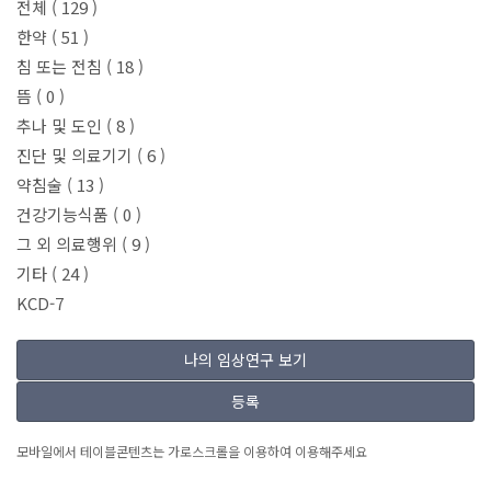
전체
( 129 )
한약
( 51 )
침 또는 전침
( 18 )
뜸
( 0 )
추나 및 도인
( 8 )
진단 및 의료기기
( 6 )
약침술
( 13 )
건강기능식품
( 0 )
그 외 의료행위
( 9 )
기타
( 24 )
KCD-7
나의 임상연구 보기
등록