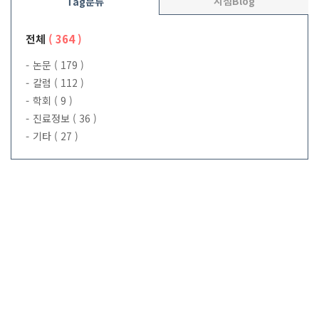
지침Blog
Tag분류
전체
( 364 )
논문
( 179 )
칼럼
( 112 )
학회
( 9 )
진료정보
( 36 )
기타
( 27 )