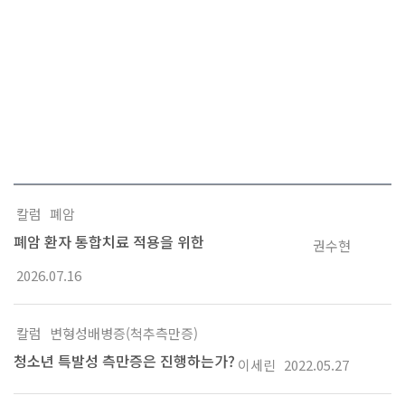
칼럼
폐암
폐암 환자 통합치료 적용을 위한
권수현
한의표준임상진료지침 및 경로 수집
2026.07.16
칼럼
변형성배병증(척추측만증)
청소년 특발성 측만증은 진행하는가?
이세린
2022.05.27