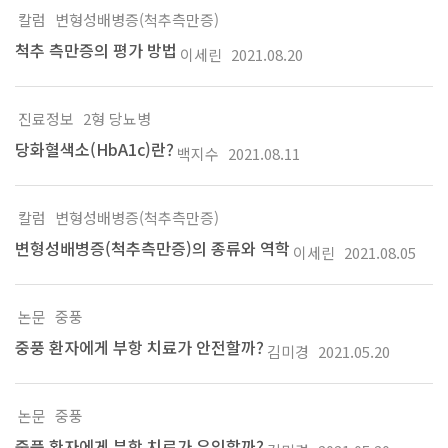
칼럼
변형성배병증(척추측만증)
척추 측만증의 평가 방법
이세린
2021.08.20
진료정보
2형 당뇨병
당화혈색소(HbA1c)란?
백지수
2021.08.11
칼럼
변형성배병증(척추측만증)
변형성배병증(척추측만증)의 종류와 역학
이세린
2021.08.05
논문
중풍
중풍 환자에게 부항 치료가 안전할까?
김미경
2021.05.20
논문
중풍
중풍 환자에게 부항 치료가 유익할까?