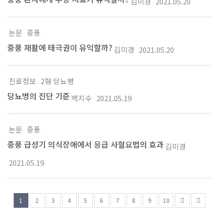
김미경
2021.05.20
논문
중풍
중풍 재활에 태극권이 유익할까?
김미경
2021.05.20
진료정보
2형 당뇨병
당뇨병의 진단 기준
백지수
2021.05.19
논문
중풍
중풍 급성기 의식장애에서 응급 사혈요법의 효과
김미경
2021.05.19
1
2
3
4
5
6
7
8
9
10