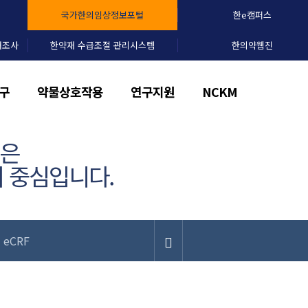
국가한의임상정보포털
한e캠퍼스
태조사
한약재 수급조절 관리시스템
한의약웹진
구
약물상호작용
연구지원
NCKM
)은
 중심입니다.
eCRF