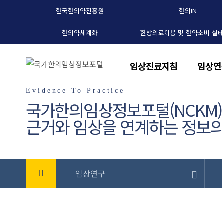
한국한의약진흥원
한의IN
한의약세계화
한방의료이용 및 한약소비 실
임상진료지침
임상연
Evidence To Practice
국가한의임상정보포털(NCKM
근거와 임상을 연계하는 정보의
임상연구