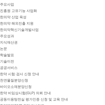
주요사업
진흥원 고유기능 사업화
한의약 산업 육성
한의약 해외진출 지원
한의약혁신기술개발사업
주요성과
지식재산권
논문
학술발표
기술이전
공공서비스
한약 시험·검사 신청 안내
천연물질분양신청
바이오소재분양신청
한약 비임상시험(GLP) 의뢰 안내
공동이용탕전실 평가인증 신청 및 교육 안내