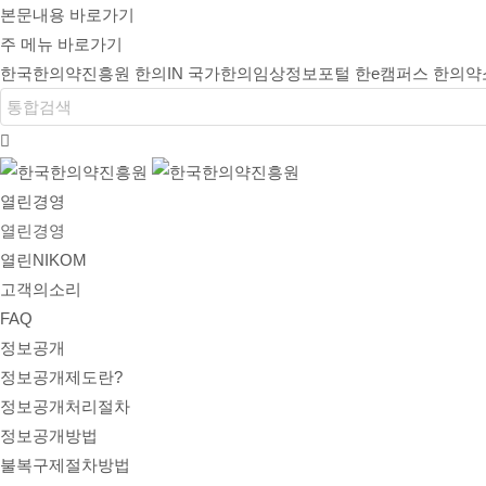
본문내용 바로가기
주 메뉴 바로가기
한국한의약진흥원
한의IN
국가한의임상정보포털
한e캠퍼스
한의약
열린경영
열린경영
열린NIKOM
고객의소리
FAQ
정보공개
정보공개제도란?
정보공개처리절차
정보공개방법
불복구제절차방법