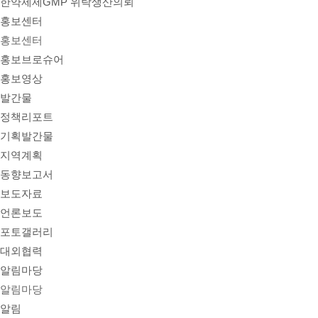
한약제제GMP 위탁생산의뢰
홍보센터
홍보센터
홍보브로슈어
홍보영상
발간물
정책리포트
기획발간물
지역계획
동향보고서
보도자료
언론보도
포토갤러리
대외협력
알림마당
알림마당
알림