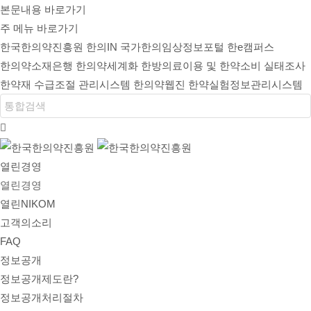
본문내용 바로가기
주 메뉴 바로가기
한국한의약진흥원
한의IN
국가한의임상정보포털
한e캠퍼스
한의약소재은행
한의약세계화
한방의료이용 및 한약소비 실태조사
한약재 수급조절 관리시스템
한의약웹진
한약실험정보관리시스템
열린경영
열린경영
열린NIKOM
고객의소리
FAQ
정보공개
정보공개제도란?
정보공개처리절차