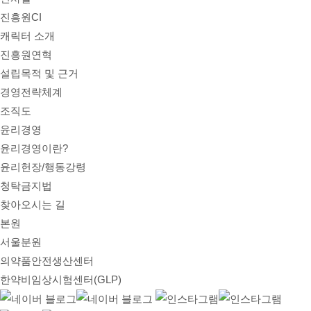
진흥원CI
캐릭터 소개
진흥원연혁
설립목적 및 근거
경영전략체계
조직도
윤리경영
윤리경영이란?
윤리헌장/행동강령
청탁금지법
찾아오시는 길
본원
서울분원
의약품안전생산센터
한약비임상시험센터(GLP)