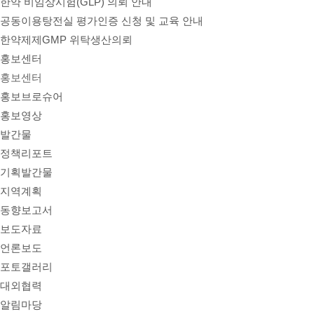
한약 비임상시험(GLP) 의뢰 안내
공동이용탕전실 평가인증 신청 및 교육 안내
한약제제GMP 위탁생산의뢰
홍보센터
홍보센터
홍보브로슈어
홍보영상
발간물
정책리포트
기획발간물
지역계획
동향보고서
보도자료
언론보도
포토갤러리
대외협력
알림마당