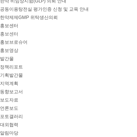
한약 비임상시험(GLP) 의뢰 안내
공동이용탕전실 평가인증 신청 및 교육 안내
한약제제GMP 위탁생산의뢰
홍보센터
홍보센터
홍보브로슈어
홍보영상
발간물
정책리포트
기획발간물
지역계획
동향보고서
보도자료
언론보도
포토갤러리
대외협력
알림마당