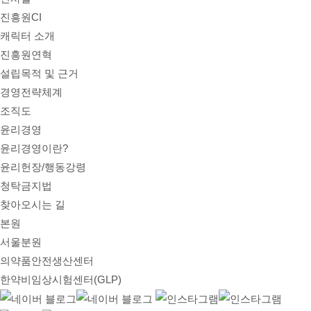
진흥원CI
캐릭터 소개
진흥원연혁
설립목적 및 근거
경영전략체계
조직도
윤리경영
윤리경영이란?
윤리헌장/행동강령
청탁금지법
찾아오시는 길
본원
서울분원
의약품안전생산센터
한약비임상시험센터(GLP)