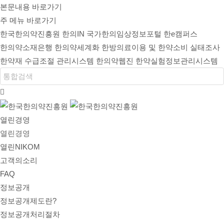
본문내용 바로가기
주 메뉴 바로가기
한국한의약진흥원
한의IN
국가한의임상정보포털
한e캠퍼스
한의약소재은행
한의약세계화
한방의료이용 및 한약소비 실태조사
한약재 수급조절 관리시스템
한의약웹진
한약실험정보관리시스템
열린경영
열린경영
열린NIKOM
고객의소리
FAQ
정보공개
정보공개제도란?
정보공개처리절차