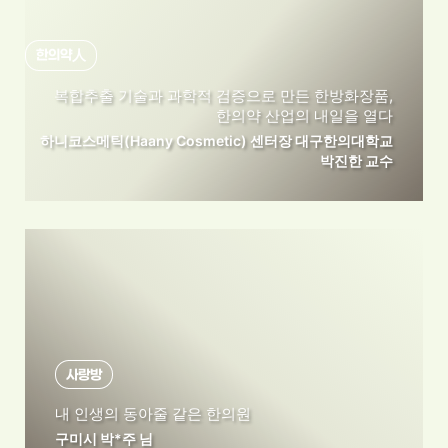
한의약人
복합추출 기술과 과학적 검증으로 만든 한방화장품,
한의약 산업의 내일을 열다
하니코스메틱(Haany Cosmetic) 센터장
대구한의대학교
박진한 교수
사랑방
내 인생의 동아줄 같은 한의원
구미시 박*주 님