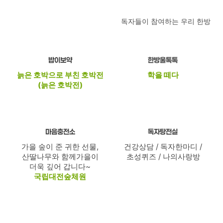
독자들이 참여하는 우리 한방
한방울톡톡
밥이보약
늙은 호박으로 부친 호박전
학을 떼다
(늙은 호박전)
마음충전소
독자탕전실
건강상담 / 독자한마디 /
가을 숲이 준 귀한 선물,
산딸나무와 함께
초성퀴즈 / 나의사랑방
가을이
더욱 깊어 갑니다~
국립대전숲체원