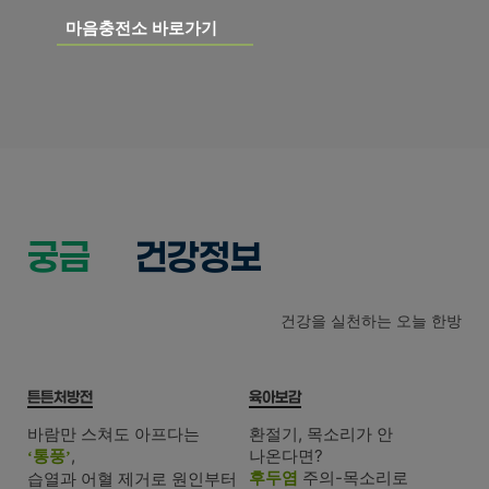
마음충전소 바로가기
궁금한
건강정보
건강을 실천하는 오늘 한방
튼튼처방전
육아보감
바람만 스쳐도 아프다는
환절기, 목소리가 안
나온다면?
통풍
,
‘
’
후두염
주의-목소리로
습열과 어혈 제거로 원인부터