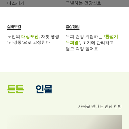
구별하는
건강신호
다스리기
실버보감
일상챙김
노인의
두피 건강 위협하는
대상포진
,
자칫 평생
환절기
‘
신경통
으로 고생한다
두피열
,
초기에 관리하고
‘
’
’
탈모 걱정 덜어요
든든한
인물
사람을 만나는 만남 한방