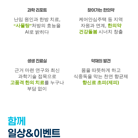
찾아가는 한의약
과학 리포트
난임 원인과 한방 치료,
케어안심주택 등 지역
사물탕
자원과 연계,
처방의 효능을
한의약
“
”
건강돌봄
시너치 창출
AI로 밝히다
생생 진료실
약재의 발견
근거 마련 연구와
몸을 따뜻하게 하고
최신
식중독을 막는 천연 향균제
과학기술 접목으로
고품격 한의 치료
향신료 초피(제피)
를 누구나
부담 없이
함께한
일상&이벤트