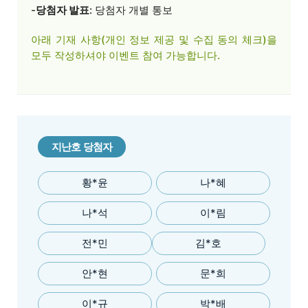
-
당첨자 발표
: 당첨자 개별 통보
아래 기재 사항(개인 정보 제공 및 수집 동의 체크)을
모두 작성하셔야
이벤트 참여 가능합니다.
지난호 당첨자
황*윤
나*혜
나*석
이*림
전*민
김*호
안*현
문*희
이*규
박*배