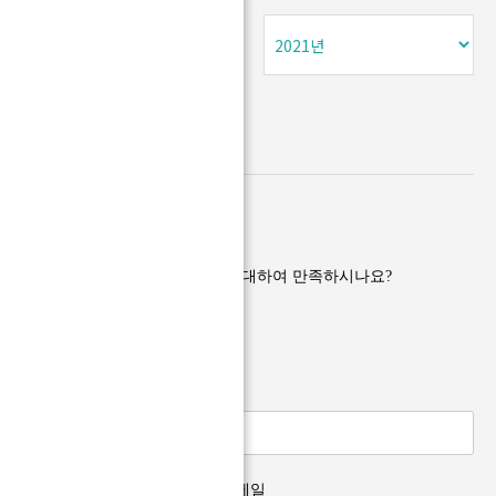
인포그래픽 PDF
이 페이지에서 제공하는 정보에 대하여 만족하시나요?
매우만족
만족
보통
불만족
매우불만족
보내기
담당자
연락처
이메일