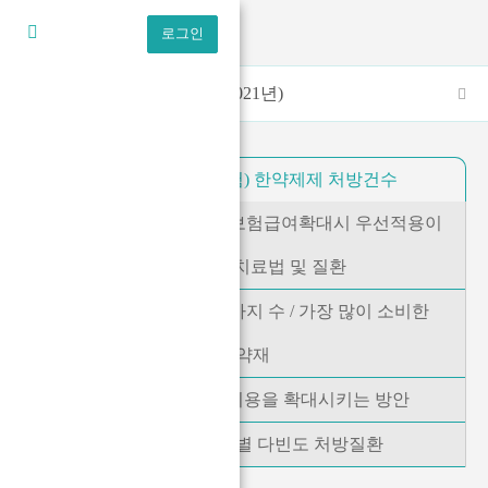
로그인
한약소비 실태조사(2021년)
1. 첩약/(보험,비보험) 한약제제 처방건수
2. 한방의료에 대한 건강보험급여확대시 우선적용이
필요한 한방치료법 및 질환
3. 사용한 한약재의 총 가지 수 / 가장 많이 소비한
한약재
4. 첩약/한약제제의 이용을 확대시키는 방안
5. 첩약, 한약제제별 다빈도 처방질환