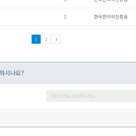
일
부
있
파
음
첨
한국한의약진흥원
일
부
있
파
음
일
1
2
3
있
음
족하시나요?