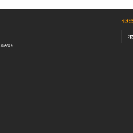
개인정
기
4 오송빌딩