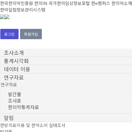
한국한의약진흥원
한의IN
국가한의임상정보포털
한e캠퍼스
한의약소재
한약실험정보관리시스템
로그인
회원가입
조사소개
통계시각화
데이터 이용
연구자료
연구자료
발간물
조사표
한의약통계자료
알림
한방의료이용 및 한약소비 실태조사
발간물