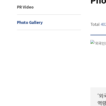
PR Video
Photo Gallery
Total
40
‘외
역량