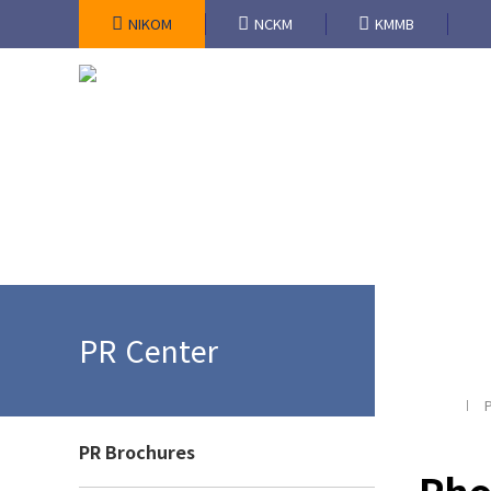
NIKOM
NCKM
KMMB
Our busine
The center f
PR Center
PR Brochures
Pho