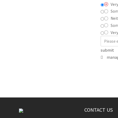
Very
Som
Neit
Som
Very
submit
mana
CONTACT US