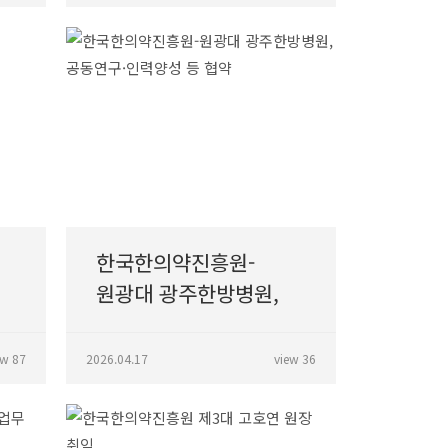
한국한의약진흥원-
원광대 광주한방병원,
공동연구·인력양성 등
협약
ew 87
2026.04.17
view 36