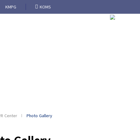
KMPG
KOMS
ss
PR Center
About NIKOM
or the industry of Korean Medici
PR Center
Photo Gallery
to Gallery