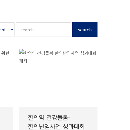
search
한의약 건강돌봄·
한의난임사업 성과대회