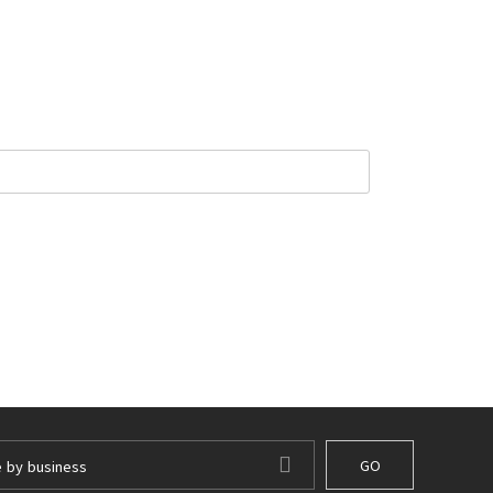
GO
e by business