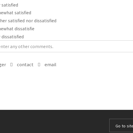
 satisfied
ewhat satisfied
her satisfied nor dissatisfied
ewhat dissatisfie
 dissatisfied
ger
contact
email
Go to sit