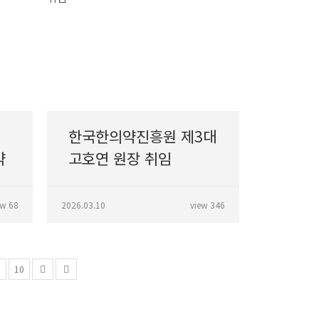
한국한의약진흥원 제3대
약
고호연 원장 취임
ew 68
2026.03.10
view 346
10