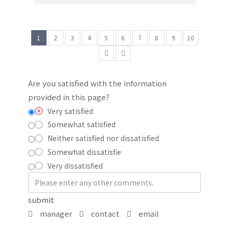
1
2
3
4
5
6
7
8
9
10
Are you satisfied with the information
provided in this page?
Very satisfied
Somewhat satisfied
Neither satisfied nor dissatisfied
Somewhat dissatisfie
Very dissatisfied
submit
manager
contact
email