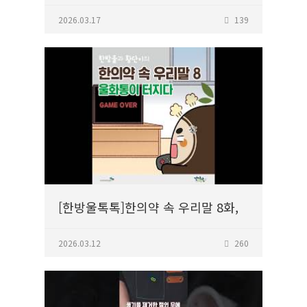
시간...신이화차 한 잔이 전하는
따뜻한 위로
2026.03.17
139
[한방울톡톡]한의약 속 우리말 8화,
울화통이 터지다
2026.03.12
260