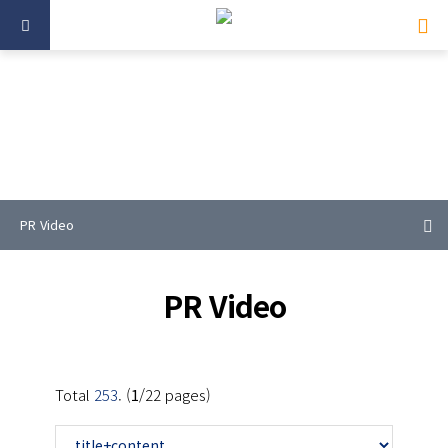
The center for the industry of Korean Medicine for
future
PR Video
PR Video
Total
253
. (
1
/22 pages)