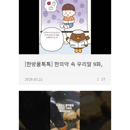
[한방울톡톡] 한의약 속 우리말 9화,
감질나다
2026.05.21
37