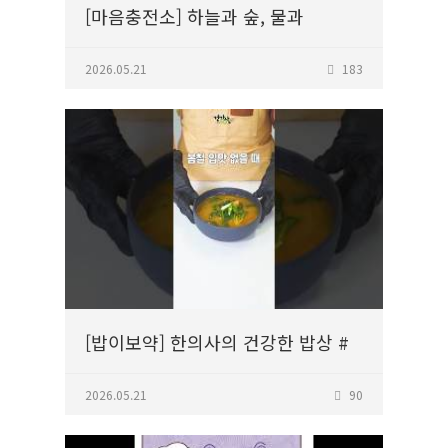
[마음충전소] 하늘과 숲, 물과
교감하며 아로마테라피로 마음
돌보는, 트리비움
2026.05.21
183
[밥이보약] 한의사의 건강한 밥상 #
시금치된장국
2026.05.21
90