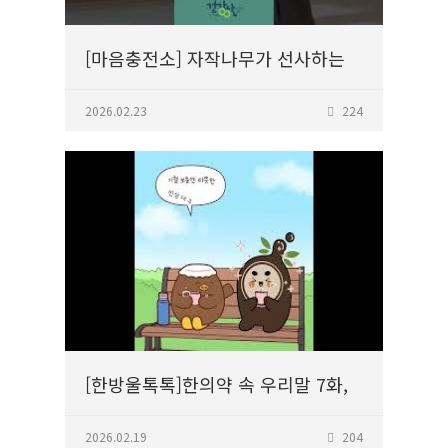
[마음충전소] 자작나무가 선사하는
특별한 겨울 숲! 겨울철 건강
책임지는 화목피와 함께하는 웰니스
2026.02.23
224
여행
[한방울톡톡]한의약 속 우리말 7화,
맥이 풀리다 #한방울톡톡
2026.02.19
204