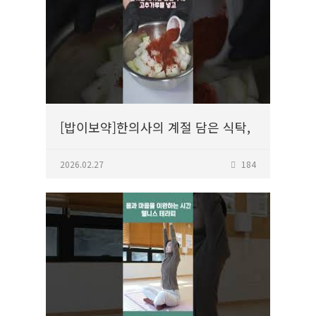
[밥이보약]한의사의 계절 담은 식탁,
깍두기
2026.02.27
184