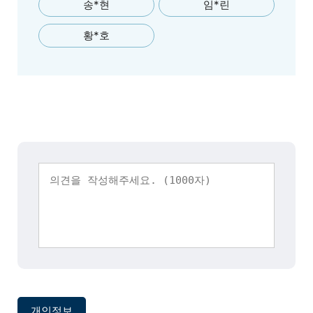
송*현
임*린
황*호
개인정보