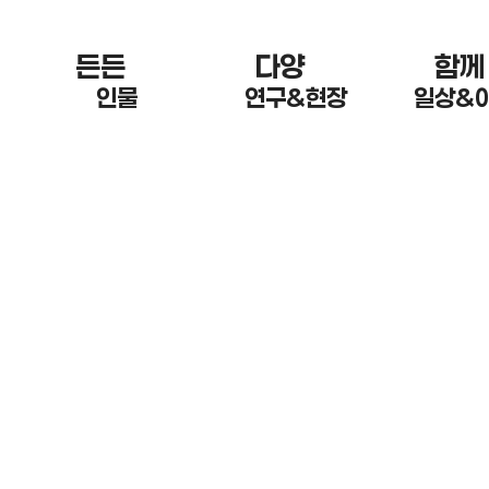
든든 한
다양 한
함께
인물
연구&현장
일상&