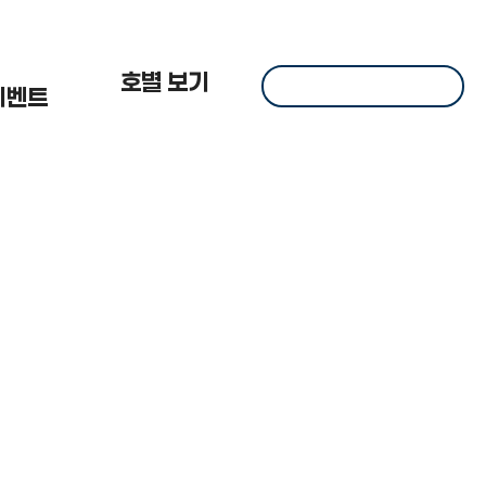
 한
호별 보기
이벤트