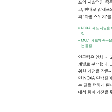
포의 자발적인 죽음,
고, 반대로 암세포
의
자멸 스위치
를
‘
’
NOXA: 세포 사멸
*
질
MCL1: 세포의 죽
*
는 물질
연구팀은 인체 내 
계별로 분석했다. 
위한 기전을 작동시
면 NOXA 단백질
는 길을 택하게 된
내성 회피 기전을 