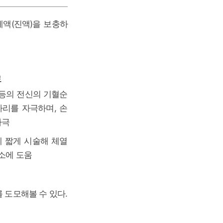
체액(진액)을 보충하
료
지 등의 전신의 기혈순
자리를 자극하며, 손
자극
에 짧게 시술해 체열
소에 도움
 도모해볼 수 있다.