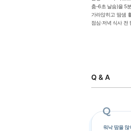
춤-6초 날숨)을 
가라앉히고 땀샘 활
점심·저녁 식사 전 
Q & A
워낙 땀을 많