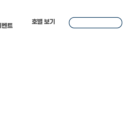
 한
호별 보기
이벤트