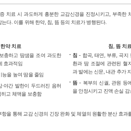
 치료 시 과도하게 흥분한 교감신경을 진정시키고, 부족한 
는다. 이를 위해 한약, 침, 뜸 등의 치료가 병행된다.
침, 뜸 치
한약 치료
침
- 합곡, 태연, 부류, 곡
 보충하고 땀샘을 조여 과도한
데 효과적임
환과 땀 조절에 관련된 혈
과 발에는 신문, 내관 추가 
 기능을 높여 땀을 줄임
뜸
- 복부의 신궐, 관원 등
감·야간 발한이 두드러진 음허
을 안정시키고 진액 손실 감
 식히고 체액을 보충함
부항을 통해 교감 신경의 긴장 완화 및 체열의 원활한 분산 효과를