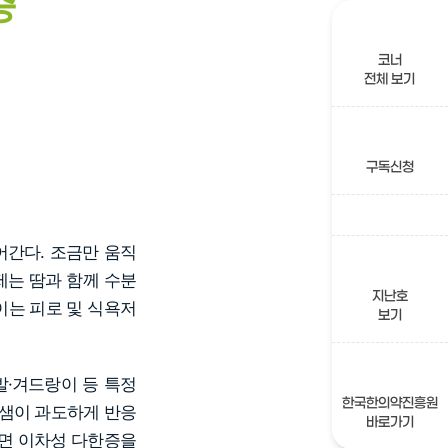
증
코너
전체 보기
구독신청
어간다. 조금만 움직
제는 땀과 함께 수분
지난호
이는 피로 및 식욕저
보기
발·겨드랑이 등 특정
한국한의약진흥원
땀샘이 과도하게 반응
바로가기
다면 이차성 다한증을