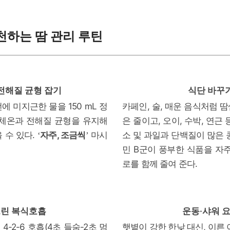
천하는 땀 관리 루틴
전해질 균형 잡기
식단 바꾸
 미지근한 물을 150 mL 정
카페인, 술, 매운 음식처럼 
 체온과 전해질 균형을 유지해
은 줄이고, 오이, 수박, 연근
 수 있다.
소 및 과일과 단백질이 많은 
자주, 조금씩
마시
‘
’
민 B군이 풍부한 식품을 자
로를 함께 줄여 준다.
운동·샤워 
린 복식호흡
4-2-6 호흡(4초 들숨-2초 멈
햇볕이 강한 한낮 대신, 이른