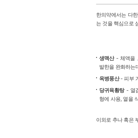
한의약에서는 다한증
는 것을 핵심으로 삼
생맥산
- 체액을
발한을 완화하는
옥병풍산
- 피부
당귀육황탕
- 열
형에 사용, 열을
이외로 추나 혹은 