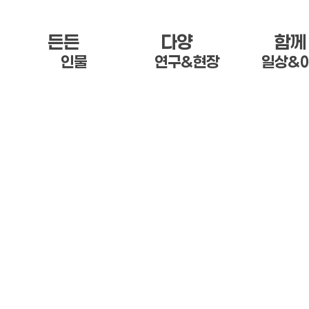
든든 한
다양 한
함께
인물
연구&현장
일상&