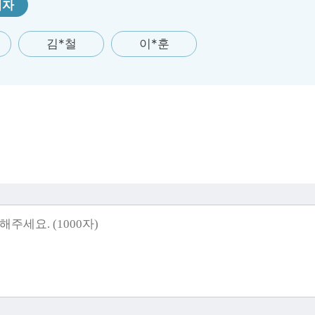
첨자
김*철
이*훈