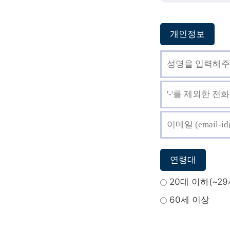
개인정보
연령대
20대 이하(~29
60세 이상