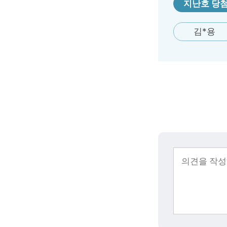
지난호 당
김*용