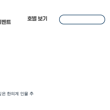
 한
호별 보기
이벤트
싶은 한의계 인물 추