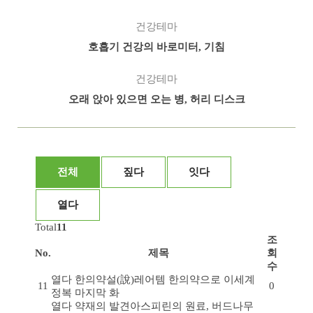
건강테마
호흡기 건강의 바로미터, 기침
건강테마
오래 앉아 있으면 오는 병, 허리 디스크
전체
짚다
잇다
열다
Total
11
조
No.
제목
회
수
열다
한의약설(說)
레어템 한의약으로 이세계
11
0
정복 마지막 화
열다
약재의 발견
아스피린의 원료, 버드나무