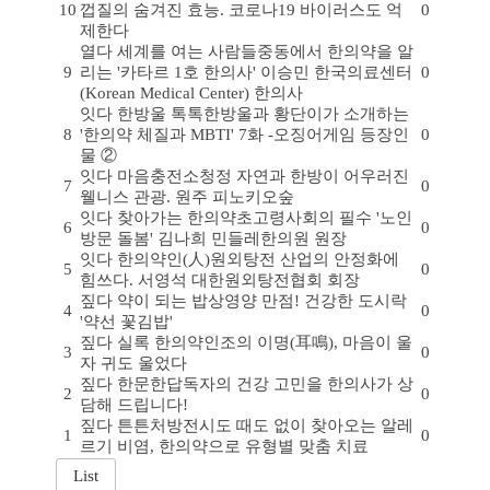
10
껍질의 숨겨진 효능. 코로나19 바이러스도 억
0
제한다
열다
세계를 여는 사람들
중동에서 한의약을 알
9
리는 '카타르 1호 한의사' 이승민 한국의료센터
0
(Korean Medical Center) 한의사
잇다
한방울 톡톡
한방울과 황단이가 소개하는
8
'한의약 체질과 MBTI' 7화 -오징어게임 등장인
0
물 ②
잇다
마음충전소
청정 자연과 한방이 어우러진
7
0
웰니스 관광. 원주 피노키오숲
잇다
찾아가는 한의약
초고령사회의 필수 '노인
6
0
방문 돌봄' 김나희 민들레한의원 원장
잇다
한의약인(人)
원외탕전 산업의 안정화에
5
0
힘쓰다. 서영석 대한원외탕전협회 회장
짚다
약이 되는 밥상
영양 만점! 건강한 도시락
4
0
'약선 꽃김밥'
짚다
실록 한의약
인조의 이명(耳鳴), 마음이 울
3
0
자 귀도 울었다
짚다
한문한답
독자의 건강 고민을 한의사가 상
2
0
담해 드립니다!
짚다
튼튼처방전
시도 때도 없이 찾아오는 알레
1
0
르기 비염, 한의약으로 유형별 맞춤 치료