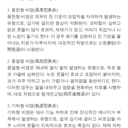
1. 풍한형 비염(風寒型鼻炎)
풍한형 비염은 외부의 찬 기운이 코점막을 자극하여 발생하는
유형으로, 감기에 걸리면 증상이 악화된다. 코막힘이 심하고
맑은 콧물이 많이 흐르며, 재채기가 잦고, 머리가 무겁거나 시
린 느낌이 들기도 한다. 이 경우 폐기를 강화하고 찬 기운을 몰
아내는 치료가 이루어지며, 대표적인 처방으로는 소청룡탕(小
靑龍湯)이 사용된다.
2. 풍열형 비염(風熱型鼻炎)
풍열형 비염은 체내에 열이 쌓여 발생하는 유형으로, 주로 봄
과 가을에 심해진다. 누런 콧물이 흐르고 코점막이 붉어지며,
코가 자주 막히고 눈이 가렵거나 결막염을 동반하기도 한다.
이러한 경우는 열을 내려주고 염증을 완화하는 치료를 시행하
며, 대표 처방으로 형개연교탕(荊芥連翹湯)이 있다.
3. 기허형 비염(氣虛型鼻炎)
기허형 비염은 대사 기능 저하로 인해 전신적인 에너지가 부
족해서 발생하는 유형으로, 쉽게 감기에 걸리고 피로감을 자
주 느끼며 콧물이 지속적으로 흐르는 특징이 있다. 체력 저하