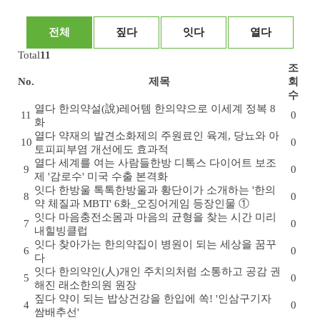
전체
짚다
잇다
열다
Total
11
조
No.
제목
회
수
열다
한의약설(說)
레어템 한의약으로 이세계 정복 8
11
0
화
열다
약재의 발견
소화제의 주원료인 육계, 당뇨와 아
10
0
토피피부염 개선에도 효과적
열다
세계를 여는 사람들
한방 디톡스 다이어트 보조
9
0
제 '감로수' 미국 수출 본격화
잇다
한방울 톡톡
한방울과 황단이가 소개하는 '한의
8
0
약 체질과 MBTI' 6화_오징어게임 등장인물 ①
잇다
마음충전소
몸과 마음의 균형을 찾는 시간 미리
7
0
내힐빙클럽
잇다
찾아가는 한의약
집이 병원이 되는 세상을 꿈꾸
6
0
다
잇다
한의약인(人)
개인 주치의처럼 소통하고 공감 권
5
0
해진 래소한의원 원장
짚다
약이 되는 밥상
건강을 한입에 쏙! '인삼구기자
4
0
쌈배추선'