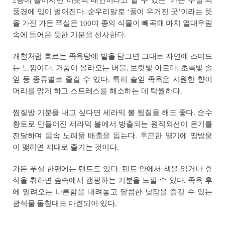
2층에 들어서면 이곳의 메인이라고 할 수 있는 ‘가든 푸실’의
풍경에 입이 벌어진다. 순우리말로 ‘풀이 우거진 곳’이라는 뜻
을 가진 가든 푸실은 100여 종의 식물이 빼곡해 마치 열대우림
속에 들어온 듯한 기분을 선사한다.
개천처럼 흐르는 족욕탕에 발을 담그면 그대로 자연에 스며드
는 느낌이다. 거품이 올라오는 버블, 보랏빛 아로마, 초록빛 솔
잎 등 종류별로 즐길 수 있다. 특히 솔잎 족욕은 시원한 향이
머리를 맑게 하고 스트레스를 해소하는 데 탁월하다.
찜질방 기분을 내고 싶다면 세라믹 볼 찜질을 해도 좋다. 순수
황토로 만들어진 세라믹 볼에서 방출되는 원적외선이 온기를
전달하며 몸속 노폐물 배출을 돕는다. 후끈한 열기에 땀방울
이 맺히면 제대로 즐기는 것이다.
가든 푸실 한편에는 텐트도 있다. 텐트 안에서 책을 읽거나 휴
식을 취하면 숲속에서 캠핑하는 기분을 느낄 수 있다. 족욕 후
에 밀려오는 나른함을 내려놓고 달콤한 낮잠을 즐길 수 있는
광석물 돌침대도 마련되어 있다.