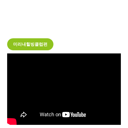
미리내힐빙클럽편