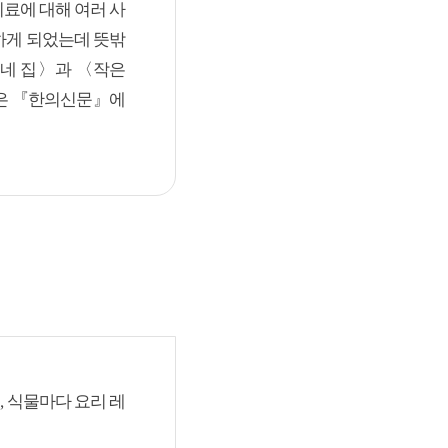
료에 대해 여러 사
하게 되었는데 뜻밖
이네 집〉과 〈작은
약>은 『한의신문』에
 식물마다 요리 레