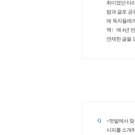
취미였던 터라
람과 글로 공
에 독자들에게
책〉에 4년 
연재한 글을 
Q
<텃밭에서 찾
시피를 소개하