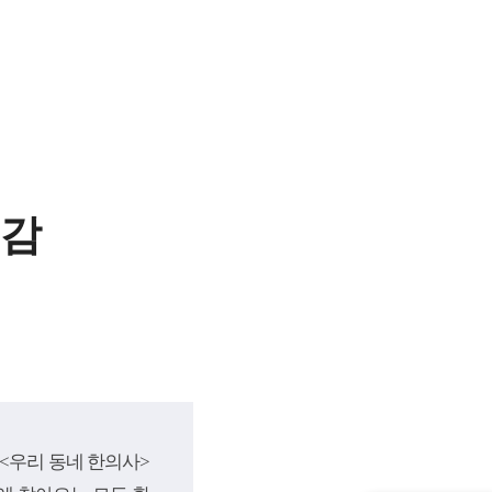
공감
 <우리 동네 한의사>