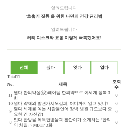
알려드립니다
'호흡기 질환'을 위한 나만의 건강 관리법
알려드립니다
허리 디스크와 요통 이렇게 극복했어요!
전체
짚다
잇다
열다
Total
11
조회
No.
제목
수
열다
한의약설(說)
레어템 한의약으로 이세계 정복 3
11
0
화
10
열다
약재의 발견
가시오갈피, 어디까지 알고 있니?
0
열다
세계를 여는 사람들
언어 장벽·병원 규모보다 중
9
0
요한 건 자신감!
잇다
한방울 톡톡
한방울과 황단이가 소개하는 ‘한의
8
0
약 체질과 MBTI’ 3화