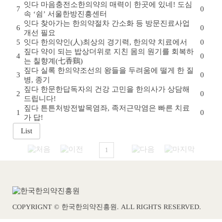
잇다
마음충전소
한의약의 매력이 한곳에 있네! 도심
7
0
속 ‘쉼’ 서울한방진흥센터
잇다
찾아가는 한의약
절차 간소화 등 방문진료사업
6
0
개선 필요
5
잇다
한의약인(人)
최상의 경기력, 한의약 치료에서
0
짚다
약이 되는 밥상
더위로 지친 몸의 원기를 회복하
4
0
는 칠향계(七香鷄)
짚다
실록 한의약
조선의 왕들을 두려움에 떨게 한 질
3
0
병, 종기
짚다
한문한답
독자의 건강 고민을 한의사가 상담해
2
0
드립니다!
짚다
튼튼처방전
발목염좌, 족저근막염은 빠른 치료
1
0
가 답!
1
COPYRIGNT © 한국한의약진흥원. ALL RIGHTS RESERVED.