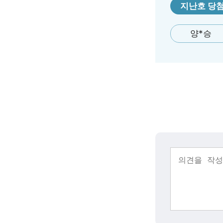
지난호 당
양*승