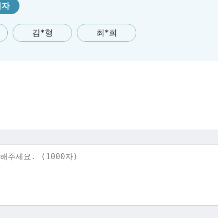
첨자
김*형
최*희