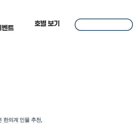
 한
호별 보기
이벤트
 한의계 인물 추천,