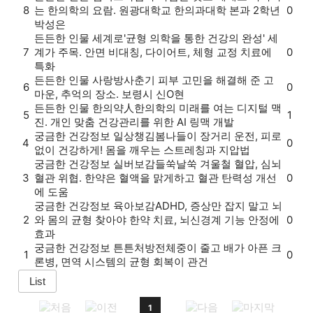
8
는 한의학의 요람. 원광대학교 한의과대학 본과 2학년
0
박성은
든든한 인물
세계로
'균형 의학을 통한 건강의 완성' 세
7
계가 주목. 안면 비대칭, 다이어트, 체형 교정 치료에
0
특화
든든한 인물
사랑방
사춘기 피부 고민을 해결해 준 고
6
0
마운, 추억의 장소. 보령시 신O현
든든한 인물
한의약人
한의학의 미래를 여는 디지털 맥
5
1
진. 개인 맞춤 건강관리를 위한 AI 링맥 개발
궁금한 건강정보
일상챙김
봄나들이 장거리 운전, 피로
4
0
없이 건강하게! 몸을 깨우는 스트레칭과 지압법
궁금한 건강정보
실버보감
들쑥날쑥 겨울철 혈압, 심뇌
3
혈관 위협. 한약은 혈액을 맑게하고 혈관 탄력성 개선
0
에 도움
궁금한 건강정보
육아보감
ADHD, 증상만 잡지 말고 뇌
2
와 몸의 균형 찾아야 한약 치료, 뇌신경계 기능 안정에
0
효과
궁금한 건강정보
튼튼처방전
체중이 줄고 배가 아픈 크
1
0
론병, 면역 시스템의 균형 회복이 관건
1