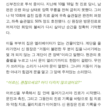
신부전으로 투석 중이다. 지난해 10월 18일 첫 진료 당시, 남
편은 오랜 와상 상태로 양쪽 무릎을 전혀 굽히지 못했다. 그러
나 약 10회에 걸친 집중 치료 끝에 우측 슬관절은 완전히 펴졌
고, 좌측 슬관절도 50% 정도 호전됐다. 신 원장은 방문진료로
꺼져가던 희망의 불씨가 다시 살아난 순간을 정확히 기억했
다.
이들 부부의 집은 엘리베이터가 없는 건물이었다. 계단을 올
라가면서 신 원장은
거동이 불편한 두 분이 집을 나서기에는
“
몇 개 되지 않는 그 계단이 큰 장벽
이라고 말했다. 현관의 호
”
출벨을 누르고 나서 문이 열리기까지도 한참이 걸렸다. 무언
가 쓰러지는 소리가 나서야 문이 열렸다. 그나마 거동이 가능
한 아내가 힘겹게 문을 열고 그 앞에 주저앉는 소리였다.
어르신, 괜찮으세요? 어디 다치지 않으셨어요?
“
”
어르신을 부축해서 집 안에 들어가고서야 진료가 시작됐다.
문진과 촉진, 그리고 그동안의 진료 기록을 바탕으로 침 치료
와 약침 치료, 물리치료가 이어졌다. 신 원장은 진료 기록을 수