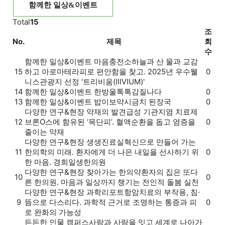
함께한 일상&이벤트
Total
15
조
No.
제목
회
수
함께한 일상&이벤트
마음충전소
하늘과 산 물과 교감
15
하고 아로마테라피로 편안함을 찾고. 2025년 우수웰
0
니스관광지 선정 '트리비움(ⅢVIUM)'
14
함께한 일상&이벤트
한방울톡톡
감질나다
0
13
함께한 일상&이벤트
밥이보약
시금치 된장국
0
다양한 연구&현장
약재의 발견
급성 기관지염 치료제
12
브론O스에 함유된 ‘목단피’. 혈액순환을 돕고 염증을
0
줄이는 약재
다양한 연구&현장
생생진료실
혁신으로 만들어 가는
11
한의학의 미래. 환자에게 더 나은 내일을 선사하기 위
0
한 마음. 경희일생한의원
다양한 연구&현장
찾아가는 한의약
환자의 집은 또다
10
0
른 한의원. 마음과 일상까지 챙기는 전인적 돌봄 실천
다양한 연구&현장
과학리포트
항암치료의 부작용, 침·
9
뜸으로 다스리다. 과학적 근거로 조명하는 통증과 피
0
로 완화의 가능성
든든한 인물
캠퍼스
사람과 사람을 잇고 세계로 나아가