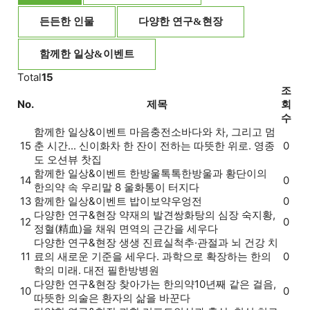
든든한 인물
다양한 연구&현장
함께한 일상&이벤트
Total
15
조
No.
제목
회
수
함께한 일상&이벤트
마음충전소
바다와 차, 그리고 멈
15
춘 시간... 신이화차 한 잔이 전하는 따뜻한 위로. 영종
0
도 오션뷰 찻집
함께한 일상&이벤트
한방울톡톡
한방울과 황단이의
14
0
한의약 속 우리말 8 울화통이 터지다
13
함께한 일상&이벤트
밥이보약
우엉전
0
다양한 연구&현장
약재의 발견
쌍화탕의 심장 숙지황,
12
0
정혈(精血)을 채워 면역의 근간을 세우다
다양한 연구&현장
생생 진료실
척추·관절과 뇌 건강 치
11
료의 새로운 기준을 세우다. 과학으로 확장하는 한의
0
학의 미래. 대전 필한방병원
다양한 연구&현장
찾아가는 한의약
10년째 같은 걸음,
10
0
따뜻한 의술은 환자의 삶을 바꾼다