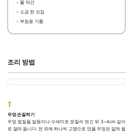
물 약간
소금 한 꼬집
부침용 기름
조리 방법
1
우엉 손질하기
우엉 껍질을 칼등이나 수세미로 문질러 벗긴 뒤 3~4cm 길이
로 잘라 둡니다. 전 위에 하나씩 고명으로 얹을 우엉은 얇게 썰