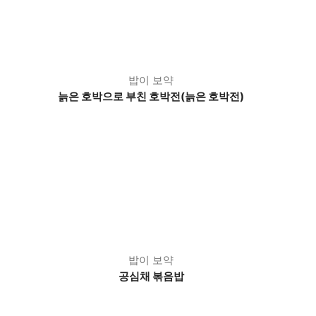
밥이 보약
늙은 호박으로 부친 호박전
(늙은 호박전)
밥이 보약
공심채 볶음밥