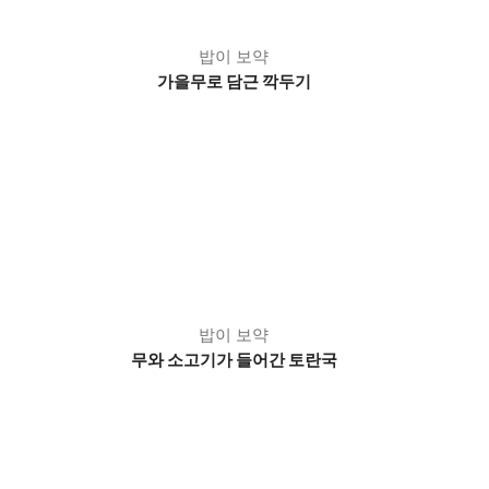
밥이 보약
가을무로 담근 깍두기
밥이 보약
무와 소고기가 들어간 토란국