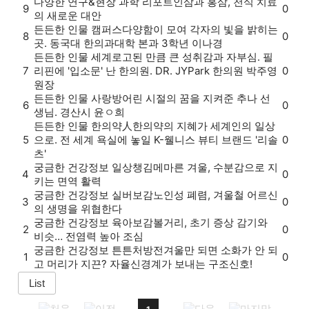
다양한 연구&현장
과학 리포트
인삼과 홍삼, 천식 치료
9
0
의 새로운 대안
든든한 인물
캠퍼스
다양함이 모여 각자의 빛을 밝히는
8
0
곳. 동국대 한의과대학 본과 3학년 이나경
든든한 인물
세계로
고된 만큼 큰 성취감과 자부심. 필
7
리핀에 '입소문' 난 한의원. DR. JYPark 한의원 박주영
0
원장
든든한 인물
사랑방
어린 시절의 꿈을 지켜준 추나 선
6
0
생님. 경산시 윤ㅇ희
든든한 인물
한의약人
한의약의 지혜가 세계인의 일상
5
으로. 전 세계 욕실에 놓일 K-웰니스 뷰티 브랜드 '리솔
0
츠'
궁금한 건강정보
일상챙김
메마른 겨울, 수분감으로 지
4
0
키는 면역 활력
궁금한 건강정보
실버보감
노인성 폐렴, 겨울철 어르신
3
0
의 생명을 위협한다
궁금한 건강정보
육아보감
볼거리, 초기 증상 감기와
2
0
비슷… 전염력 높아 조심
궁금한 건강정보
튼튼처방전
겨울만 되면 소화가 안 되
1
0
고 머리가 지끈? 자율신경계가 보내는 구조신호!