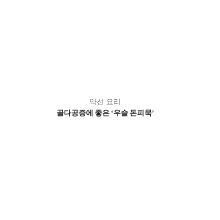
약선 요리
골다공증에 좋은
우슬 돈피묵
‘
’