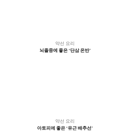
약선 요리
뇌졸중에 좋은
단삼 온반
‘
’
약선 요리
아토피에 좋은
유근 배추선
‘
’