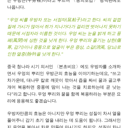
는 우방근(牛蒡根)이라고 부르며 〈동의보감〉 탕액편에도
나옵니다.
우엉 씨를 우방자 또는 서점자(鼠粘子)라고 한다. 씨의 겉껍
“
질에 가시가 많아서 쥐가 지나가다가 걸리면 벗어나지 못하기
때문에 서점자라 이름한 것이다. 우엉 씨는 눈을 밝게 하고 풍
폐(風閉)에 상한 것을 낫게 한다. 우엉 뿌리와 줄기는 상한(傷
寒, 감기)이나 중풍으로 얼굴이 부은 증상, 소갈(消渴, 당뇨)로
인한 열중(熱中)을 낫게 한다.
”
중국 청나라 시기 의서인 〈본초비요〉에도 우방자를 소개하
면서 우엉의 뿌리인 우방근의 효능을 이야기하는데요,
쓰고
“
차가운데, 대나무 칼로 깨끗이 깎아서 즙을 짜서 꿀과 골고루
개어 복용하면 중풍에 땀이 나는 것을 치료하는데 곧 낫는
다
라고 합니다. 우엉 뿌리와 꿀을 함께 복용하라는 부분은 요
”
리에 응용해도 좋겠습니다.
우방자만큼의 효능은 아니지만 우엉 뿌리는 성질이 차서 열을
풀어주니 감기 초기 열을 내리는 데 도움이 됩니다. 그래서인
지 우엉을 볶아서 차로 만들어 마시기도 하지요. 성질이 차니