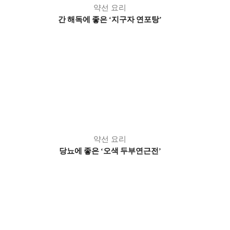
약선 요리
간 해독에 좋은
지구자 연포탕
‘
’
약선 요리
당뇨에 좋은
오색 두부연근전
‘
’