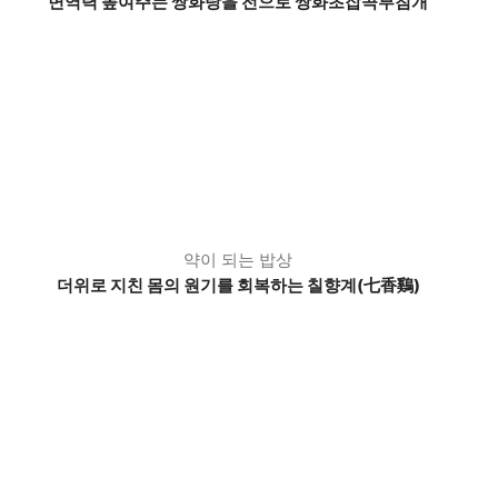
면역력 높여주는 쌍화탕을 전으로 쌍화초잡곡부침개
약이 되는 밥상
더위로 지친 몸의 원기를 회복하는 칠향계(七香鷄)