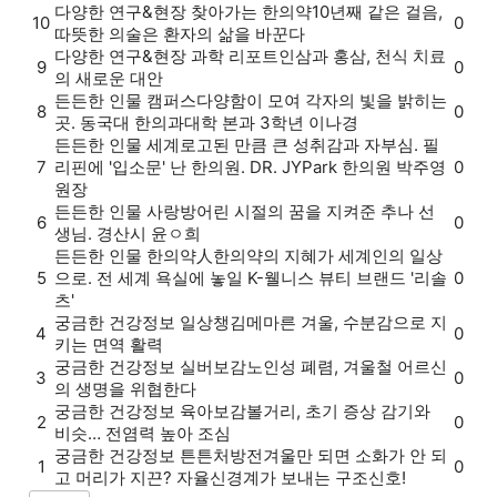
다양한 연구&현장
찾아가는 한의약
10년째 같은 걸음,
10
0
따뜻한 의술은 환자의 삶을 바꾼다
다양한 연구&현장
과학 리포트
인삼과 홍삼, 천식 치료
9
0
의 새로운 대안
든든한 인물
캠퍼스
다양함이 모여 각자의 빛을 밝히는
8
0
곳. 동국대 한의과대학 본과 3학년 이나경
든든한 인물
세계로
고된 만큼 큰 성취감과 자부심. 필
7
리핀에 '입소문' 난 한의원. DR. JYPark 한의원 박주영
0
원장
든든한 인물
사랑방
어린 시절의 꿈을 지켜준 추나 선
6
0
생님. 경산시 윤ㅇ희
든든한 인물
한의약人
한의약의 지혜가 세계인의 일상
5
으로. 전 세계 욕실에 놓일 K-웰니스 뷰티 브랜드 '리솔
0
츠'
궁금한 건강정보
일상챙김
메마른 겨울, 수분감으로 지
4
0
키는 면역 활력
궁금한 건강정보
실버보감
노인성 폐렴, 겨울철 어르신
3
0
의 생명을 위협한다
궁금한 건강정보
육아보감
볼거리, 초기 증상 감기와
2
0
비슷… 전염력 높아 조심
궁금한 건강정보
튼튼처방전
겨울만 되면 소화가 안 되
1
0
고 머리가 지끈? 자율신경계가 보내는 구조신호!