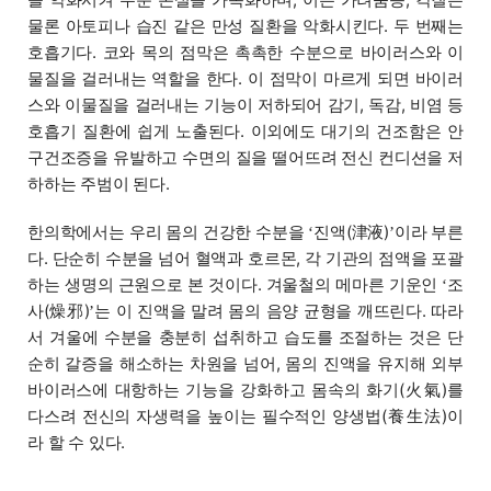
물론 아토피나 습진 같은 만성 질환을 악화시킨다. 두 번째는
호흡기다. 코와 목의 점막은 촉촉한 수분으로 바이러스와 이
물질을 걸러내는 역할을 한다. 이 점막이 마르게 되면 바이러
스와 이물질을 걸러내는 기능이 저하되어 감기, 독감, 비염 등
호흡기 질환에 쉽게 노출된다. 이외에도 대기의 건조함은 안
구건조증을 유발하고 수면의 질을 떨어뜨려 전신 컨디션을 저
하하는 주범이 된다.
한의학에서는 우리 몸의 건강한 수분을
진액(津液)
이라 부른
‘
’
다. 단순히 수분을 넘어 혈액과 호르몬, 각 기관의 점액을 포괄
하는 생명의 근원으로 본 것이다. 겨울철의 메마른 기운인
조
‘
사(燥邪)
는 이 진액을 말려 몸의 음양 균형을 깨뜨린다. 따라
’
서 겨울에 수분을 충분히 섭취하고 습도를 조절하는 것은 단
순히 갈증을 해소하는 차원을 넘어, 몸의 진액을 유지해 외부
바이러스에 대항하는 기능을 강화하고 몸속의 화기(火氣)를
다스려 전신의 자생력을 높이는 필수적인 양생법(養生法)이
라 할 수 있다.