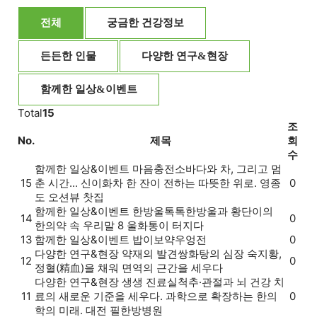
전체
궁금한 건강정보
든든한 인물
다양한 연구&현장
함께한 일상&이벤트
Total
15
조
No.
제목
회
수
함께한 일상&이벤트
마음충전소
바다와 차, 그리고 멈
15
춘 시간... 신이화차 한 잔이 전하는 따뜻한 위로. 영종
0
도 오션뷰 찻집
함께한 일상&이벤트
한방울톡톡
한방울과 황단이의
14
0
한의약 속 우리말 8 울화통이 터지다
13
함께한 일상&이벤트
밥이보약
우엉전
0
다양한 연구&현장
약재의 발견
쌍화탕의 심장 숙지황,
12
0
정혈(精血)을 채워 면역의 근간을 세우다
다양한 연구&현장
생생 진료실
척추·관절과 뇌 건강 치
11
료의 새로운 기준을 세우다. 과학으로 확장하는 한의
0
학의 미래. 대전 필한방병원