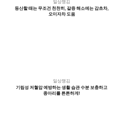
일상챙김
등산할 때는 무조건 천천히,
갈증 해소에는 감초차,
오미자차 도움
일상챙김
기립성 저혈압 예방하는 생활 습관 수분 보충하고
종아리를 튼튼하게!