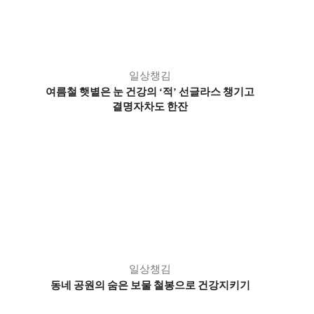
일상챙김
여름철 햇볕은 눈 건강의
적
선글라스 챙기고
‘
’
결명자차도 한잔
일상챙김
동네 공원의 숨은 보물 철봉으로 건강지키기