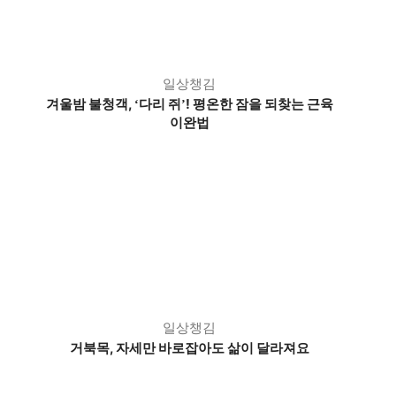
일상챙김
겨울밤 불청객,
다리 쥐
! 평온한 잠을 되찾는 근육
‘
’
이완법
일상챙김
거북목, 자세만 바로잡아도 삶이 달라져요