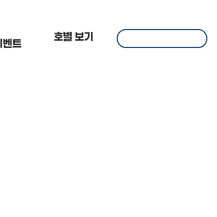
 한
호별 보기
이벤트