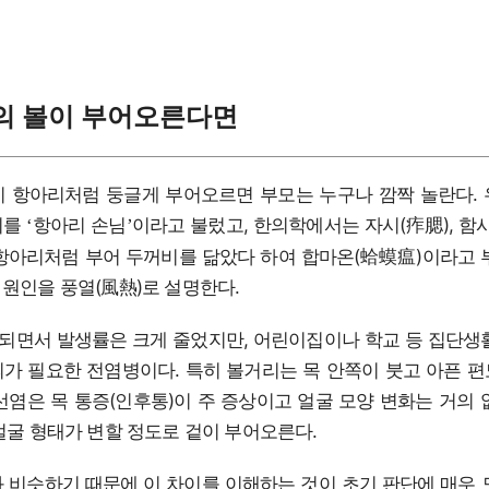
의 볼이 부어오른다면
 항아리처럼 둥글게 부어오르면 부모는 누구나 깜짝 놀란다.
리를
항아리 손님
이라고 불렀고, 한의학에서는 자시(痄腮), 함
‘
’
항아리처럼 부어 두꺼비를 닮았다 하여 합마온(蛤蟆瘟)이라고 
원인을 풍열(風熱)로 설명한다.
면서 발생률은 크게 줄었지만, 어린이집이나 학교 등 집단생
가 필요한 전염병이다. 특히 볼거리는 목 안쪽이 붓고 아픈 
선염은 목 통증(인후통)이 주 증상이고 얼굴 모양 변화는 거의 
얼굴 형태가 변할 정도로 겉이 부어오른다.
 비슷하기 때문에 이 차이를 이해하는 것이 초기 판단에 매우 