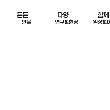
든든 한
다양 한
함께
인물
연구&현장
일상&