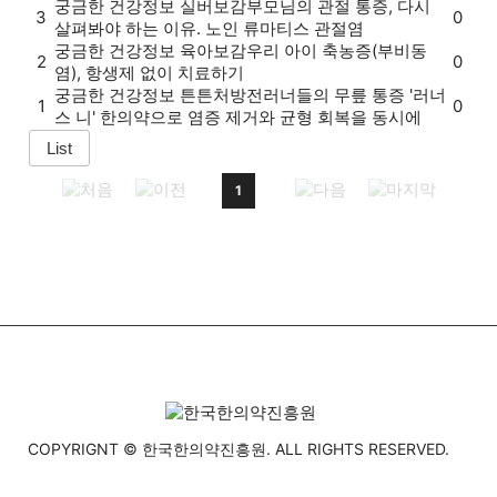
궁금한 건강정보
실버보감
부모님의 관절 통증, 다시
3
0
살펴봐야 하는 이유. 노인 류마티스 관절염
궁금한 건강정보
육아보감
우리 아이 축농증(부비동
2
0
염), 항생제 없이 치료하기
궁금한 건강정보
튼튼처방전
러너들의 무릎 통증 '러너
1
0
스 니' 한의약으로 염증 제거와 균형 회복을 동시에
1
COPYRIGNT © 한국한의약진흥원. ALL RIGHTS RESERVED.