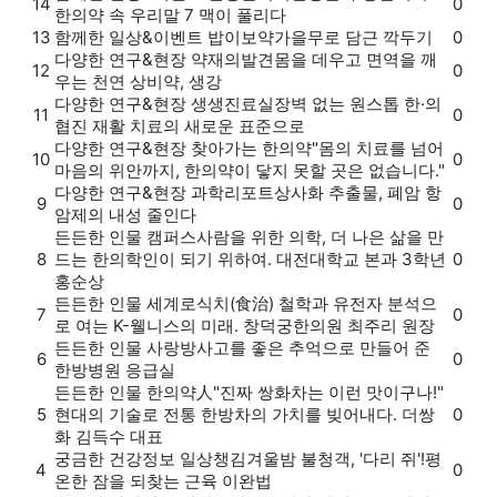
14
0
한의약 속 우리말 7 맥이 풀리다
13
함께한 일상&이벤트
밥이보약
가을무로 담근 깍두기
0
다양한 연구&현장
약재의발견
몸을 데우고 면역을 깨
12
0
우는 천연 상비약, 생강
다양한 연구&현장
생생진료실
장벽 없는 원스톱 한·의
11
0
협진 재활 치료의 새로운 표준으로
다양한 연구&현장
찾아가는 한의약
"몸의 치료를 넘어
10
0
마음의 위안까지, 한의약이 닿지 못할 곳은 없습니다."
다양한 연구&현장
과학리포트
상사화 추출물, 폐암 항
9
0
암제의 내성 줄인다
든든한 인물
캠퍼스
사람을 위한 의학, 더 나은 삶을 만
8
드는 한의학인이 되기 위하여. 대전대학교 본과 3학년
0
홍순상
든든한 인물
세계로
식치(食治) 철학과 유전자 분석으
7
0
로 여는 K-웰니스의 미래. 창덕궁한의원 최주리 원장
든든한 인물
사랑방
사고를 좋은 추억으로 만들어 준
6
0
한방병원 응급실
든든한 인물
한의약人
"진짜 쌍화차는 이런 맛이구나!"
5
현대의 기술로 전통 한방차의 가치를 빚어내다. 더쌍
0
화 김득수 대표
궁금한 건강정보
일상챙김
겨울밤 불청객, '다리 쥐'!평
4
0
온한 잠을 되찾는 근육 이완법