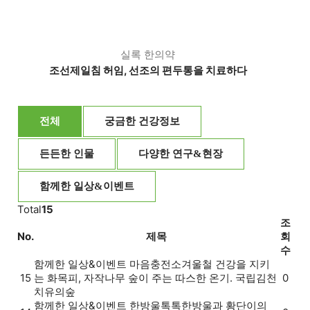
실록 한의약
조선제일침 허임, 선조의 편두통을 치료하다
전체
궁금한 건강정보
든든한 인물
다양한 연구&현장
함께한 일상&이벤트
Total
15
조
No.
제목
회
수
함께한 일상&이벤트
마음충전소
겨울철 건강을 지키
15
는 화목피, 자작나무 숲이 주는 따스한 온기. 국립김천
0
치유의숲
함께한 일상&이벤트
한방울톡톡
한방울과 황단이의