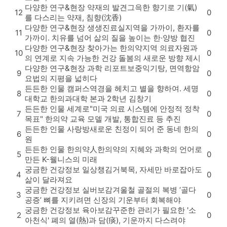
다양한 연구&현장
약재의 발견
그윽한 향기로 기(氣)
12
0
를 다스리는 약재, 침향(沈香)
다양한 연구&현장
생생진료실
지역을 가까이, 환자를
11
0
가까이. 치유를 넘어 삶의 질을 높이는 한·양방 협진
다양한 연구&현장
찾아가는 한의약
지역 의료자원과
10
0
의 연계로 지속 가능한 건강 돌봄의 새로운 방향 제시
다양한 연구&현장
과학 리포트
보중익기탕, 면역항암
9
0
요법의 지평을 넓히다
든든한 인물
캠퍼스
역경을 헤치고 별을 향하여. 세명
8
0
대학교 한의과대학 본과 2학년 김창기
든든한 인물
세계로
"미국 의료 시스템에 안정적 정착
7
0
목표" 한의약 교육 모델 개발, 통합진료 등 추진
든든한 인물
사랑방
새로운 친정이 되어 준 동네 한의
6
0
원
든든한 인물
한의약人
한의약의 지혜와 과학의 언어로
5
0
만든 K-웰니스의 미래
궁금한 건강정보
일상챙김
거북목, 자세만 바로잡아도
4
0
삶이 달라져요
궁금한 건강정보
실버보감
겨울철 골절의 복병 ‘골다
3
0
공증’ 뼈를 지키려면 신장의 기운부터 회복해야
궁금한 건강정보
육아보감
꾸준한 관리가 필요한 '소
2
0
아천식' 폐의 열(熱)과 담(痰), 기운까지 다스려야