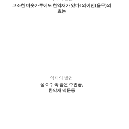
고소한 미숫가루에도 한약재가 있다! 의이인(율무)의
효능
약재의 발견
설ㅇ수 속 숨은 주인공,
한약재 맥문동