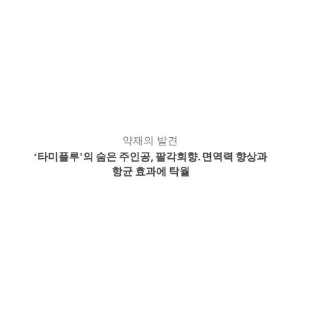
약재의 발견
타미플루
의 숨은 주인공, 팔각회향. 면역력 향상과
‘
’
항균 효과에 탁월