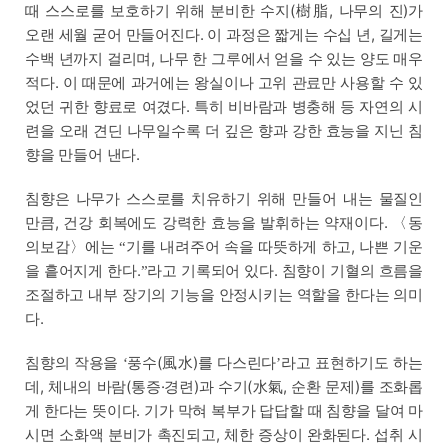
때 스스로를 보호하기 위해 분비한 수지(樹脂, 나무의 진)가
오랜 세월 굳어 만들어진다. 이 과정은 짧게는 수십 년, 길게는
수백 년까지 걸리며, 나무 한 그루에서 얻을 수 있는 양도 매우
적다. 이 때문에 과거에는 왕실이나 고위 관료만 사용할 수 있
었던 귀한 향료로 여겼다. 특히 비바람과 병충해 등 자연의 시
련을 오래 견딘 나무일수록 더 깊은 향과 강한 효능을 지닌 침
향을 만들어 낸다.
침향은 나무가 스스로를 치유하기 위해 만들어 내는 물질인
만큼, 건강 회복에도 강력한 효능을 발휘하는 약재이다. 〈동
의보감〉에는
기를 내려주어 속을 따뜻하게 하고, 나쁜 기운
“
을 흩어지게 한다.
라고 기록되어 있다. 침향이 기혈의 흐름을
”
조절하고 내부 장기의 기능을 안정시키는 역할을 한다는 의미
다.
침향의 작용을
풍수(風水)를 다스린다
라고 표현하기도 하는
‘
’
데, 체내의 바람(통증·경련)과 수기(水氣, 순환 문제)를 조화롭
게 한다는 뜻이다. 기가 막혀 복부가 답답할 때 침향을 달여 마
시면 소화액 분비가 촉진되고, 체한 증상이 완화된다. 섭취 시