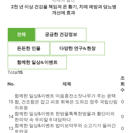
2천 년 이상 건강을 책임져 온 황기, 치매 예방과 당뇨병
개선에 효과
전체
궁금한 건강정보
든든한 인물
다양한 연구&현장
함께한 일상&이벤트
Total
15
조
No.
제목
회
수
함께한 일상&이벤트
마음충전소
잣나무가 주는 윤택
15
함, 건조함은 잡고 피로 회복은 도와요 영주 국립산림
0
치유원
함께한 일상&이벤트
한방울톡톡
한방울과 황단이의
14
0
한의약 속 우리말 6 대담하다
함께한 일상&이벤트
밥이보약
무와 소고기가 들어간
13
0
토란국