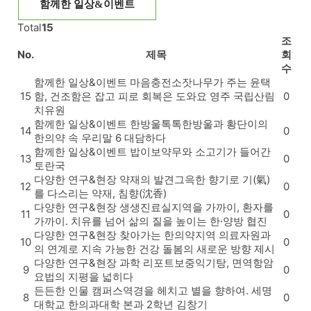
함께한 일상&이벤트
Total
15
조
No.
제목
회
수
함께한 일상&이벤트
마음충전소
잣나무가 주는 윤택
15
함, 건조함은 잡고 피로 회복은 도와요 영주 국립산림
0
치유원
함께한 일상&이벤트
한방울톡톡
한방울과 황단이의
14
0
한의약 속 우리말 6 대담하다
함께한 일상&이벤트
밥이보약
무와 소고기가 들어간
13
0
토란국
다양한 연구&현장
약재의 발견
그윽한 향기로 기(氣)
12
0
를 다스리는 약재, 침향(沈香)
다양한 연구&현장
생생진료실
지역을 가까이, 환자를
11
0
가까이. 치유를 넘어 삶의 질을 높이는 한·양방 협진
다양한 연구&현장
찾아가는 한의약
지역 의료자원과
10
0
의 연계로 지속 가능한 건강 돌봄의 새로운 방향 제시
다양한 연구&현장
과학 리포트
보중익기탕, 면역항암
9
0
요법의 지평을 넓히다
든든한 인물
캠퍼스
역경을 헤치고 별을 향하여. 세명
8
0
대학교 한의과대학 본과 2학년 김창기