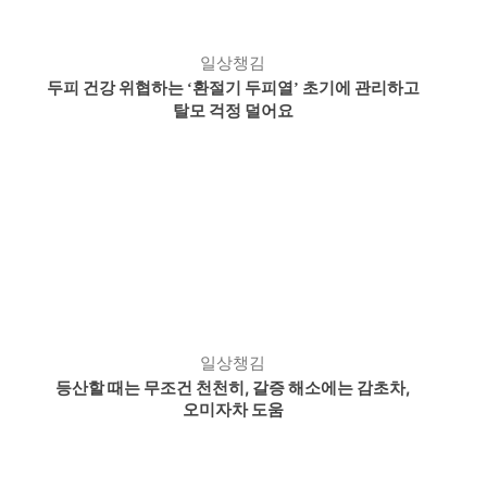
일상챙김
두피 건강 위협하는
환절기 두피열
초기에 관리하고
‘
’
탈모 걱정 덜어요
일상챙김
등산할 때는 무조건 천천히,
갈증 해소에는 감초차,
오미자차 도움