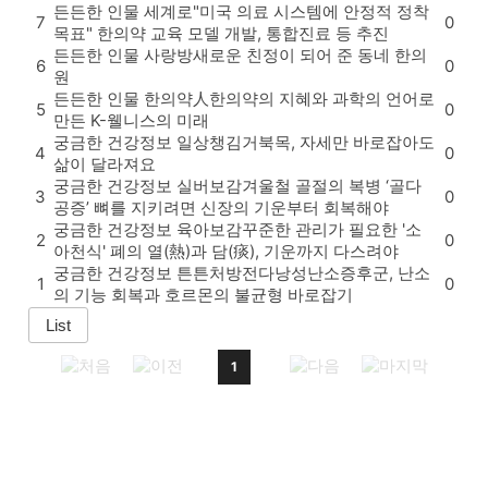
든든한 인물
세계로
"미국 의료 시스템에 안정적 정착
7
0
목표" 한의약 교육 모델 개발, 통합진료 등 추진
든든한 인물
사랑방
새로운 친정이 되어 준 동네 한의
6
0
원
든든한 인물
한의약人
한의약의 지혜와 과학의 언어로
5
0
만든 K-웰니스의 미래
궁금한 건강정보
일상챙김
거북목, 자세만 바로잡아도
4
0
삶이 달라져요
궁금한 건강정보
실버보감
겨울철 골절의 복병 ‘골다
3
0
공증’ 뼈를 지키려면 신장의 기운부터 회복해야
궁금한 건강정보
육아보감
꾸준한 관리가 필요한 '소
2
0
아천식' 폐의 열(熱)과 담(痰), 기운까지 다스려야
궁금한 건강정보
튼튼처방전
다낭성난소증후군, 난소
1
0
의 기능 회복과 호르몬의 불균형 바로잡기
1