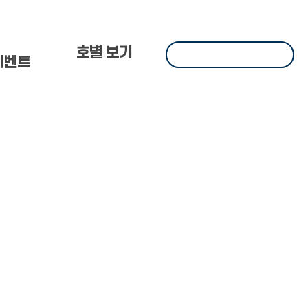
 한
호별 보기
이벤트