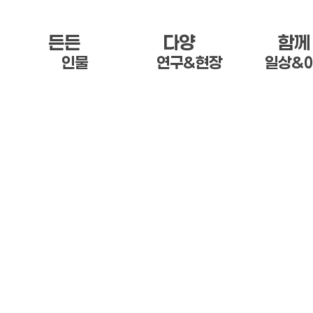
든든 한
다양 한
함께
인물
연구&현장
일상&