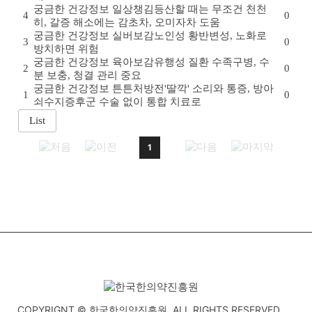
궁금한 건강정보
일상챙김
등산할 때는 무조건 천천
4
0
히, 갈증 해소에는 감초차, 오미자차 도움
궁금한 건강정보
실버보감
노인성 황반변성, 노화로
3
0
방치하면 위험
궁금한 건강정보
육아보감
유행성 질환 수족구병, 수
2
0
분 보충, 청결 관리 중요
궁금한 건강정보
튼튼처방전
'딸깍' 소리와 통증, 방아
1
0
쇠수지증후군 수술 없이 통합 치료로
1
COPYRIGNT © 한국한의약진흥원. ALL RIGHTS RESERVED.