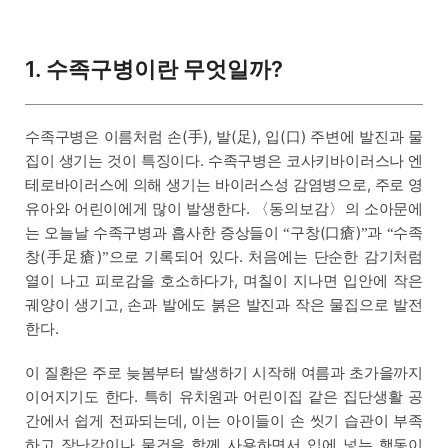
1. 수족구병이란 무엇일까?
수족구병은 이름처럼 손(手), 발(足), 입(口) 주변에 발진과 물
집이 생기는 것이 특징이다. 수족구병은 코사키바이러스나 엔
테로바이러스에 의해 생기는 바이러스성 감염병으로, 주로 영
유아와 어린이에게 많이 발생한다. 〈동의보감〉의 소아문에
는 오늘날 수족구병과 흡사한 증상들이
구창(口瘡)
과
수족
“
”
“
창(手足瘡)
으로 기록되어 있다. 처음에는 단순한 감기처럼
”
열이 나고 피로감을 호소하다가, 며칠이 지나면 입안에 작은
궤양이 생기고, 손과 발에도 붉은 발진과 작은 물집으로 발전
한다.
이 질환은 주로 늦봄부터 발생하기 시작해 여름과 초가을까지
이어지기도 한다. 특히 유치원과 어린이집 같은 집단생활 공
간에서 쉽게 전파되는데, 이는 아이들이 손 씻기 습관이 부족
하고 장난감이나 물건을 함께 사용하면서 입에 넣는 행동이