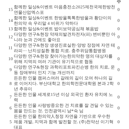
수
함께한 일상&이벤트
마음충전소
2025제천국제한방천
15
0
연물산업엑스포
함께한 일상&이벤트
한방울톡톡
한방울과 황단이의
14
0
한의약 속 우리말 4 비위가 약하다
13
함께한 일상&이벤트
밥이보약
공심채 볶음밥
0
다양한 연구&현장
약재의발견
차전자(피) 변비뿐만 아
12
0
니라 눈과 간에도 좋아요
다양한 연구&현장
생생진료실
한·양방 장점에 자연 테
11
0
라피··· 난치성질환 통합 치료. 충주위담통합병원
다양한 연구&현장
찾아가는한의약
한 명의 대상자를
10
0
위해 지역의 여러 기관이 유기적으로 협동
다양한 연구&현장
과학리포트
파킨슨병 한의 치료, 운
9
0
동 장애부터 인지 기능 개선까지
든든한 인물
캠퍼스
여러 갈래의 길이 모여 하나의 길
8
로 이어지다. 부산대학교 한의학전문대학원 본과 2학
0
년 추유미
든든한 인물
세계로
15년 이상 외국인 환자 유치에 노
7
0
력
든든한 인물
사랑방
중요한 건 치료를 잘 견딜 수 있는
6
0
몸을 만드는 것. 인천광역시 남*숙 님
든든한 인물
한의약人
청정 자연을 기반으로 우수한
5
제품 개발, 지역과 함께 발전할 것. (주)천약선 이기혁
0
대표