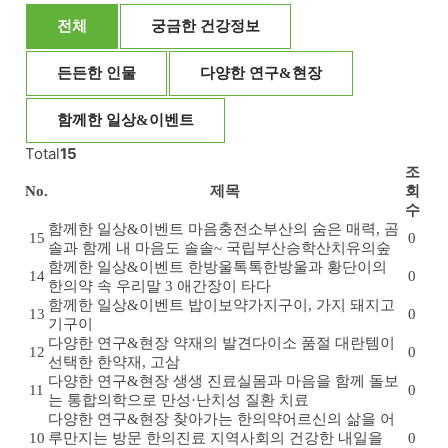
전체
궁금한 건강정보
든든한 인물
다양한 연구&현장
함께한 일상&이벤트
Total
15
조
No.
제목
회
수
함께한 일상&이벤트
마음충전소
부산의 숨은 매력, 곰
15
0
솔과 함께 내 마음도 솔솔~ 국립부산승학산치유의숲
함께한 일상&이벤트
한방울톡톡
한방울과 황단이의
14
0
한의약 속 우리말 3 애간장이 타다
함께한 일상&이벤트
밥이보약
가지구이, 가지 돼지고
13
0
기구이
다양한 연구&현장
약재의 발견
다이소 품절 대란템이
12
0
선택한 한약재, 고삼
다양한 연구&현장
생생 진료실
몸과 마음을 함께 돌보
11
0
는 통합의학으로 만성·난치성 질환 치료
다양한 연구&현장
찾아가는 한의약
어르신의 삶을 어
10
루만지는 방문 한의진료 지역사회의 건강한 내일을
0