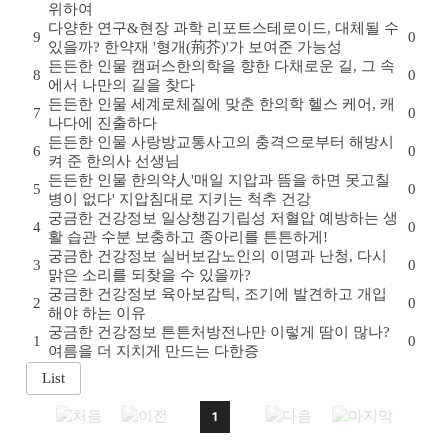
위하여
다양한 연구&현장
과학 리포트
스테로이드, 대체될 수
9
0
있을까? 한약재 '형개(荊芥)'가 보여준 가능성
든든한 인물
캠퍼스
한의학을 향한 다채로운 길, 그 속
8
0
에서 나만의 길을 찾다
든든한 인물
세계로
체질에 맞춘 한의학 헬스 케어, 캐
7
0
나다에 진출하다
든든한 인물
사랑방
교통사고의 충격으로부터 해방시
6
0
켜 준 한의사 선생님
든든한 인물
한의약人
'매일 지압과 뜸을 하면 못고칠
5
0
병이 없다' 지압침대로 지키는 척추 건강
궁금한 건강정보
일상챙김
기립성 저혈압 예방하는 생
4
0
활 습관 수분 보충하고 종아리를 튼튼하게!
궁금한 건강정보
실버보감
노인의 이명과 난청, 다시
3
0
맑은 소리를 되찾을 수 있을까?
궁금한 건강정보
육아보감
틱, 조기에 발견하고 개입
2
0
해야 하는 이유
궁금한 건강정보
튼튼처방전
나만 이렇게 땀이 많나?
1
0
여름을 더 지치게 만드는 다한증
1