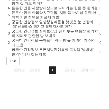
7
0
향한 길 위로 이어져
6
든든한 인물
사랑방
세상으로 나아가는 힘을 준 한의원
0
든든한 인물
한의약人
고혈압, 치매 등 난치성 질환 한
5
0
의학 기반 천연물 치료제 개발
궁금한 건강정보
일상챙김
여름철 햇빛은 눈 건강의
4
0
'적' 선글라스 챙기고 결명자차도 한잔
궁금한 건강정보
실버보감
잠 못 이루는 여름밤 한의학
3
0
의 지혜로 편안한 밤 보내요
궁금한 건강정보
육아보감
'먹는 힘'을 키워야 키 성장
2
0
에 도움
궁금한 건강정보
튼튼처방전
여름철 불청객 '냉방병'
1
0
한의약에서 찾는 해법
1