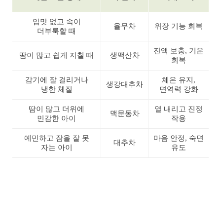
입맛 없고 속이
율무차
위장 기능 회복
더부룩할 때
진액 보충, 기운
땀이 많고 쉽게 지칠 때
생맥산차
회복
감기에 잘 걸리거나
체온 유지,
생강대추차
냉한 체질
면역력 강화
땀이 많고 더위에
열 내리고 진정
맥문동차
민감한 아이
작용
예민하고 잠을 잘 못
마음 안정, 숙면
대추차
자는 아이
유도