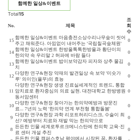
함께한 일상&이벤트
Total
15
조
No.
제목
회
수
함께한 일상&이벤트
마음충전소
상수리나무숲이 씻어
15
0
주고 채워준다. 아낌없이 내어주는 '국립칠곡숲체원'
함께한 일상&이벤트
한방울톡톡
한방울과 황단이의
14
0
한의약 속 우리말 2 허파에 바람 들다
함께한 일상&이벤트
밥이보약
감자 피자와 상추 물김
13
0
치
다양한 연구&현장
약재의 발견
일상 속 보약 '미숫가
12
0
루' 의이인(율무)의 효능
다양한 연구&현장
생생 진료실
세계적인 트렌드, 통합
11
암치료로 환자중심의 의료 실현. 대전대학교 한방병원
0
동서암센터
다양한 연구&현장
찾아가는 한의약
예방과 방문진
10
0
료... 7년의 노력 '한의약 연계 부천형 통합돌봄'
다양한 연구&현장
과학 리포트
허리디스크, 수술이 최
9
0
선? 예방부터 치료와 재발 막는 한의약으로
든든한 인물
세계로
투르크메니스탄에 한의학 교육·진
8
0
료 센터 개설 추진
든든한 인물
캠퍼스
호남 평야에서 시작된 꿈, 환자를