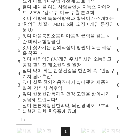
뇨와 아토피피부염 개선에도 효과적
열다
세계를 여는 사람들
한방 디톡스 다이어
9
0
트 보조제 '감로수' 미국 수출 본격화
잇다
한방울 톡톡
한방울과 황단이가 소개하는
8
'한의약 체질과 MBTI' 6화_오징어게임 등장인
0
물 ①
잇다
마음충전소
몸과 마음의 균형을 찾는 시
7
0
간 미리내힐빙클럽
잇다
찾아가는 한의약
집이 병원이 되는 세상
6
0
을 꿈꾸다
잇다
한의약인(人)
개인 주치의처럼 소통하고
5
0
공감 권해진 래소한의원 원장
짚다
약이 되는 밥상
건강을 한입에 쏙! '인삼구
4
0
기자 쌈배추선'
짚다
실록 한의약
움직이기 싫어했던 세종의
3
0
질환 '강직성 척추염'
짚다
한문한답
독자의 건강 고민을 한의사가
2
0
상담해 드립니다!
짚다
튼튼처방전
한의약, 뇌신경세포 보호와
1
0
뇌혈관 질환 후유증에 효과
1