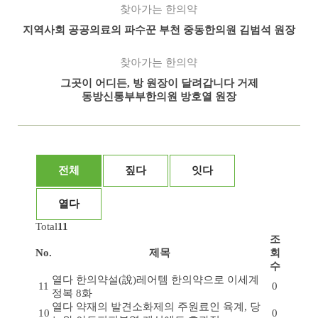
찾아가는 한의약
지역사회 공공의료의 파수꾼 부천 중동한의원 김범석 원장
찾아가는 한의약
그곳이 어디든, 방 원장이 달려갑니다 거제
동방신통부부한의원 방호열 원장
전체
짚다
잇다
열다
Total
11
조
No.
제목
회
수
열다
한의약설(說)
레어템 한의약으로 이세계
11
0
정복 8화
열다
약재의 발견
소화제의 주원료인 육계, 당
10
0