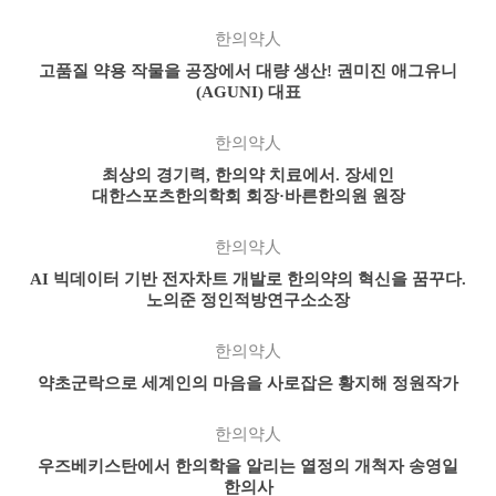
한의약人
고품질 약용 작물을 공장에서 대량 생산! 권미진 애그유니
(AGUNI) 대표
한의약人
최상의 경기력, 한의약 치료에서. 장세인
대한스포츠한의학회 회장·바른한의원 원장
한의약人
AI 빅데이터 기반 전자차트 개발로 한의약의 혁신을 꿈꾸다.
노의준 정인적방연구소소장
한의약人
약초군락으로 세계인의 마음을 사로잡은 황지해 정원작가
한의약人
우즈베키스탄에서 한의학을 알리는 열정의 개척자 송영일
한의사