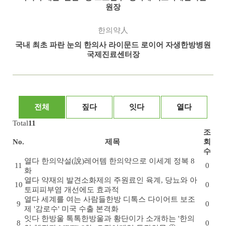
원장
한의약人
국내 최초 파란 눈의 한의사 라이문드 로이어 자생한방병원
국제진료센터장
전체
짚다
잇다
열다
Total
11
조
No.
제목
회
수
열다
한의약설(說)
레어템 한의약으로 이세계 정복 8
11
0
화
열다
약재의 발견
소화제의 주원료인 육계, 당뇨와 아
10
0
토피피부염 개선에도 효과적
열다
세계를 여는 사람들
한방 디톡스 다이어트 보조
9
0
제 '감로수' 미국 수출 본격화
잇다
한방울 톡톡
한방울과 황단이가 소개하는 '한의
8
0