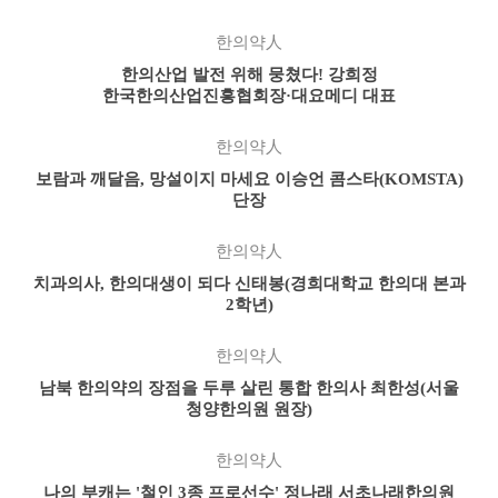
한의약人
한의산업 발전 위해 뭉쳤다! 강희정
한국한의산업진흥협회장·대요메디 대표
한의약人
보람과 깨달음, 망설이지 마세요 이승언 콤스타(KOMSTA)
단장
한의약人
치과의사, 한의대생이 되다 신태봉(경희대학교 한의대 본과
2학년)
한의약人
남북 한의약의 장점을 두루 살린 통합 한의사 최한성(서울
청양한의원 원장)
한의약人
나의 부캐는 '철인 3종 프로선수' 정나래 서초나래한의원