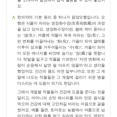
를 소개하여 일상에서 쉽게 활용할 수 있어 좋았어
요.
한의약의 기본 원리 중 하나가 음양오행입니다. 오
A
행은 식물이 자라는 생장화수장(生長化收藏)의 과정
을 담고 있어요. 생장화수장이란, 봄에 싹이 돋아나
는 ‘생(生)’, 여름에 작물이 쑥쑥 자라는 ‘장(長)’, 그
런 변화를 이끌어내는 ‘화(化)’, 가을이 되어 열매를
이루어 성과를 거두어들이는 ‘수(收)’, 겨울이 되어
이 모든 에너지를 씨앗에 숨기는 ‘장(藏)’을 뜻합니
다. 텃밭을 일구고 작물을 기르면서 ‘자연 변화에 사
람이 순응해서 살면 덜 아프지 않을까’라고 생각을
했었어요. 인간의 몸도 자연 일부니까요. 또한 그 계
절에 나오는 작물들은 그 계절에 걸리기 쉬운 병을
다스리는 데 도움이 되기도 한답니다.
그래서 계절별 작물들이 건강에 도움을 준다는 것을
알리고, 어머니의 손맛 레시피를 따라 만든 음식을
먹으며 건강에 대해 고민하길 바라는 마음으로 글을
썼어요. 예를 들면, 토마토는 늦봄에서 여름으로 넘
어가면서 강한 해를 받고 자라게 되어 맛도 영양도