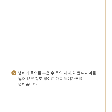
냄비에 육수를 부은 후 무와 대파, 채썬 다시마를
5
넣어 15분 정도 끓여준 다음 들깨가루를
넣어줍니다.