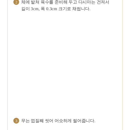
체에 밭쳐 육수를 준비해 두고 다시마는 건져서
2
길이 3cm, 폭 0.3cm 크기로 채썹니다.
무는 껍질째 씻어 어슷하게 썰어줍니다.
3