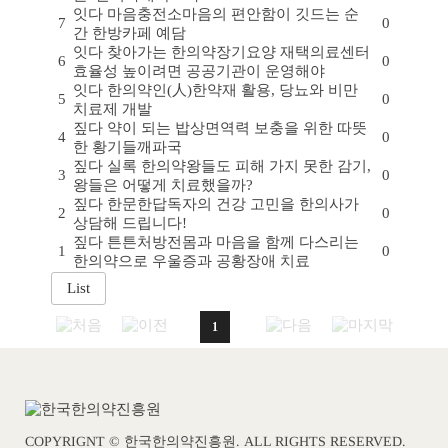
잇다
마음충전소
마음의 편안함이 깃드는 순
7
0
간 한방카페 예담
잇다
찾아가는 한의약
장기요양 재택의료센터
6
0
효율성 높이려면 공공기관이 운영해야
잇다
한의약인(人)
한약재 활용, 당뇨와 비만
5
0
치료제 개발
짚다
약이 되는 밥상
면역력 보충을 위한 따뜻
4
0
한 황기들깨파국
짚다
실록 한의약
왕들도 피해 가지 못한 감기,
3
0
왕들은 어떻게 치료했을까?
짚다
한문한답
독자의 건강 고민을 한의사가
2
0
상담해 드립니다!
짚다
튼튼처방전
몸과 마음을 함께 다스리는
1
0
한의약으로 우울증과 공황장애 치료
1
COPYRIGNT © 한국한의약진흥원. ALL RIGHTS RESERVED.