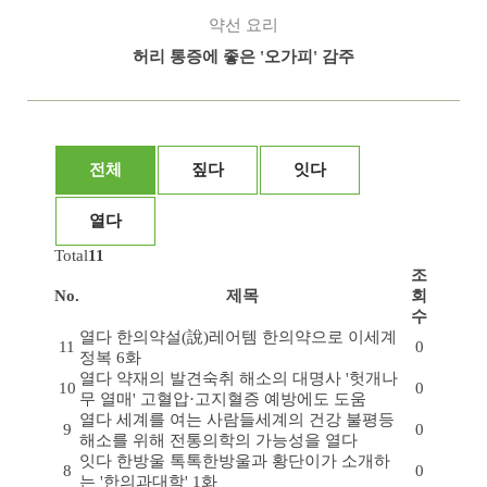
약선 요리
허리 통증에 좋은 '오가피' 감주
전체
짚다
잇다
열다
Total
11
조
No.
제목
회
수
열다
한의약설(說)
레어템 한의약으로 이세계
11
0
정복 6화
열다
약재의 발견
숙취 해소의 대명사 '헛개나
10
0
무 열매' 고혈압·고지혈증 예방에도 도움
열다
세계를 여는 사람들
세계의 건강 불평등
9
0
해소를 위해 전통의학의 가능성을 열다
잇다
한방울 톡톡
한방울과 황단이가 소개하
8
0
는 '한의과대학' 1화