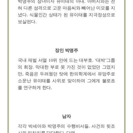
박명주의 장녀이자 유이태의 아내. 아버지와는 전
혀 다른 성격으로 고운 마음씨와 빼어난 미모를 지
녔다. 식물인간 상태가 된 유이태를 지극정성으로
보살핀다.
장인 박명주
국내 재벌 서열 10위 안에 드는 대부호. ‘대박’그룹
의 회장. 막대한 부로 못 가진 것이 없었던 그였지
만, 죽음은 두려웠던 탓에 한의학계에서 유망주로
소문난 유이태를 사위로 맞이하여 그에게 불로초
를 연구하게 한다.
남자
각각 박세아와 박명주의 수행비서들. 사건의 뒷조
사와 뒤처리를 담당한다. 단역.