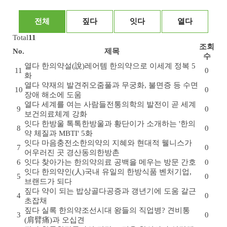
전체
짚다
잇다
열다
Total
11
조회
No.
제목
수
열다
한의약설(說)
레어템 한의약으로 이세계 정복 5
11
0
화
열다
약재의 발견
쥐오줌풀과 무궁화, 불면증 등 수면
10
0
장애 해소에 도움
열다
세계를 여는 사람들
전통의학의 발전이 곧 세계
9
0
보건의료체계 강화
잇다
한방울 톡톡
한방울과 황단이가 소개하는 '한의
8
0
약 체질과 MBTI' 5화
잇다
마음충전소
한의약의 지혜와 현대적 웰니스가
7
0
어우러진 곳 경산동의한방촌
6
잇다
찾아가는 한의약
의료 공백을 메우는 방문 간호
0
잇다
한의약인(人)
국내 유일의 한방식품 벤처기업,
5
0
브랜드가 되다
짚다
약이 되는 밥상
골다공증과 갱년기에 도움 갈근
4
0
초잡채
짚다
실록 한의약
조선시대 왕들의 직업병? 견비통
3
0
(肩臂痛)과 오십견