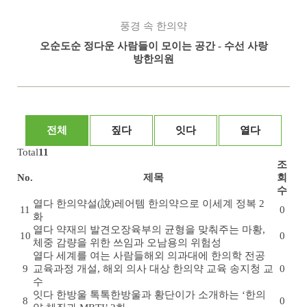
풍경 속 한의약
오순도순 정다운 사람들이 모이는 공간 - 수선 사랑
방한의원
전체
짚다
잇다
열다
Total
11
조
No.
제목
회
수
열다
한의약설(說)
레어템 한의약으로 이세계 정복 2
11
0
화
열다
약재의 발견
오장육부의 균형을 맞춰주는 마황,
10
0
체중 감량을 위한 쓰임과 오남용의 위험성
열다
세계를 여는 사람들
해외 의과대에 한의학 전공
9
교육과정 개설, 해외 의사 대상 한의약 교육 송지청 교
0
수
잇다
한방울 톡톡
한방울과 황단이가 소개하는 ‘한의
8
0