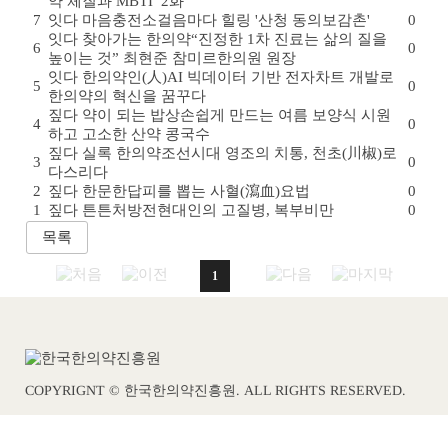
약 체질과 MBTI’ 2화
7
잇다
마음충전소
걸음마다 힐링 '산청 동의보감촌'
0
잇다
찾아가는 한의약
“진정한 1차 진료는 삶의 질을
6
0
높이는 것” 최현준 참미르한의원 원장
잇다
한의약인(人)
AI 빅데이터 기반 전자차트 개발로
5
0
한의약의 혁신을 꿈꾸다
짚다
약이 되는 밥상
손쉽게 만드는 여름 보양식 시원
4
0
하고 고소한 산약 콩국수
짚다
실록 한의약
조선시대 영조의 치통, 천초(川椒)로
3
0
다스리다
2
짚다
한문한답
피를 뽑는 사혈(瀉血)요법
0
1
짚다
튼튼처방전
현대인의 고질병, 복부비만
0
1
COPYRIGNT © 한국한의약진흥원. ALL RIGHTS RESERVED.