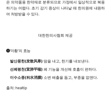
은 의약품용 한약재로 분류되므로 가정에서 일상적으로 복용
하기는 어렵다. 초기 감기 증상이 나타날 때 한의원에 내원하
여 처방받을 수 있다.
대한한의사협회 제공
'마황'의 효능
발산풍한(发散风寒)
땀을 내고, 한기를 내보낸다.
선폐평천(宣肺平喘)
폐 기능을 개선해 호흡이 편하다.
이수소종(利水消腫)
소변 배출을 돕고, 부종을 없앤다.
출처: healtip