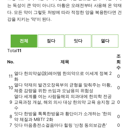
는 독성이 큰 약이 아니다. 마황은 오래전부터 사용해 온 약재
다. 모든 약이 그렇듯 처방에 따라 적정한 양을 복용한다면 건
강을 지키는 ‘약’이 된다.
전체
짚다
잇다
열다
Total
11
조
No.
제목
회
수
열다
한의약설(說)
레어템 한의약으로 이세계 정복 2
11
0
화
열다
약재의 발견
오장육부의 균형을 맞춰주는 마황,
10
0
체중 감량을 위한 쓰임과 오남용의 위험성
열다
세계를 여는 사람들
해외 의과대에 한의학 전공
9
교육과정 개설, 해외 의사 대상 한의약 교육 송지청 교
0
수
잇다
한방울 톡톡
한방울과 황단이가 소개하는 ‘한의
8
0
약 체질과 MBTI’ 2화
7
잇다
마음충전소
걸음마다 힐링 '산청 동의보감촌'
0