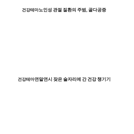
노인성 관절 질환의 주범, 골다공증
건강테마
연말연시 잦은 술자리에 간 건강 챙기기
건강테마