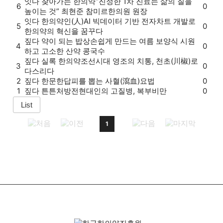
잇다
찾아가는 한의약
“진정한 1차 진료는 삶의 질을
6
0
높이는 것” 최현준 참미르한의원 원장
잇다
한의약인(人)
AI 빅데이터 기반 전자차트 개발로
5
0
한의약의 혁신을 꿈꾸다
짚다
약이 되는 밥상
손쉽게 만드는 여름 보양식 시원
4
0
하고 고소한 산약 콩국수
짚다
실록 한의약
조선시대 영조의 치통, 천초(川椒)로
3
0
다스리다
2
짚다
한문한답
피를 뽑는 사혈(瀉血)요법
0
1
짚다
튼튼처방전
현대인의 고질병, 복부비만
0
1