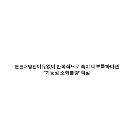
이유없이 반복적으로 속이 더부룩하다면
튼튼처방전
'기능성 소화불량' 의심