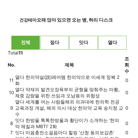
오래 앉아 있으면 오는 병, 허리 디스크
건강테마
전체
짚다
잇다
열다
Total
11
조
No.
제목
회
수
열다
한의약설(說)
레어템 한의약으로 이세계 정복 2
11
0
화
열다
약재의 발견
오장육부의 균형을 맞춰주는 마황,
10
0
체중 감량을 위한 쓰임과 오남용의 위험성
열다
세계를 여는 사람들
해외 의과대에 한의학 전공
9
교육과정 개설, 해외 의사 대상 한의약 교육 송지청 교
0
수
잇다
한방울 톡톡
한방울과 황단이가 소개하는 ‘한의
8
0
약 체질과 MBTI’ 2화
7
잇다
마음충전소
걸음마다 힐링 '산청 동의보감촌'
0