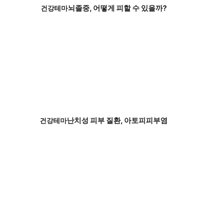
뇌졸중, 어떻게 피할 수 있을까?
건강테마
난치성 피부 질환, 아토피피부염
건강테마